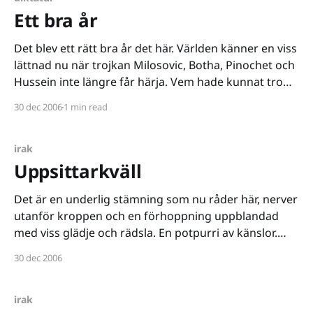
Ett bra år
Det blev ett rätt bra år det här. Världen känner en viss
lättnad nu när trojkan Milosovic, Botha, Pinochet och
Hussein inte längre får härja. Vem hade kunnat tro
att vi skulle få en rensning av den här typen? Den ena
30 dec 2006
1 min read
ondskan efter den andra borta. Det återstår några
kvar,
irak
Uppsittarkväll
Det är en underlig stämning som nu råder här, nerver
utanför kroppen och en förhoppning uppblandad
med viss glädje och rädsla. En potpurri av känslor.
Saddam finns troligen inte kvar till morgonen. Jag-
30 dec 2006
kan-inte-tro-att-jag-just-skrev-det-där. Känslor rusar i
min kropp. Måtte det vara
irak