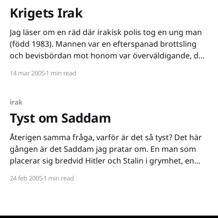
Krigets Irak
Jag läser om en räd där irakisk polis tog en ung man
(född 1983). Mannen var en efterspanad brottsling
och bevisbördan mot honom var överväldigande, det
på grund av att han själv hade utannonserat sina
14 mar 2005
1 min read
tjänster. Vad var det han åkte in för? Jo, han erbjöd
sina tjänster som bödel
irak
Tyst om Saddam
Återigen samma fråga, varför är det så tyst? Det här
gången är det Saddam jag pratar om. En man som
placerar sig bredvid Hitler och Stalin i grymhet, en
man som förtjänar ett rättvist straff (döden) för alla
24 feb 2005
1 min read
sina brott mot irakierna och resten av mänskligheten.
Ett levande monster i