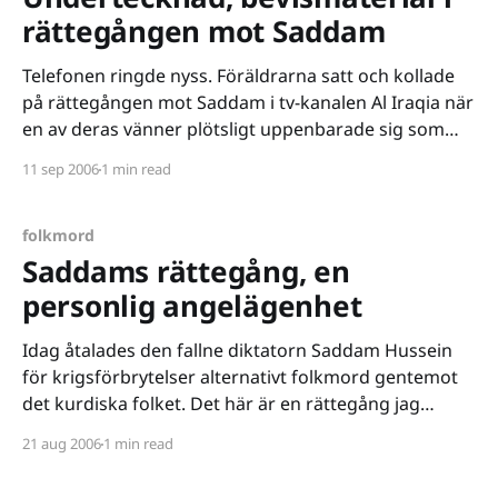
rättegången mot Saddam
Telefonen ringde nyss. Föräldrarna satt och kollade
på rättegången mot Saddam i tv-kanalen Al Iraqia när
en av deras vänner plötsligt uppenbarade sig som
vittne. Hon talade om de kemiska bombningarna mot
11 sep 2006
1 min read
Kurdistan och hur även vi blev bombade. Under talet
presenterade hon bildbevis på det hon bevittnat. Det
folkmord
Saddams rättegång, en
personlig angelägenhet
Idag åtalades den fallne diktatorn Saddam Hussein
för krigsförbrytelser alternativt folkmord gentemot
det kurdiska folket. Det här är en rättegång jag
väntat på då den är högst personlig. Jag har berättat
21 aug 2006
1 min read
det här tidigare, men... mina föräldrar förde en
politisk och senare aktiv kamp mot Saddam under