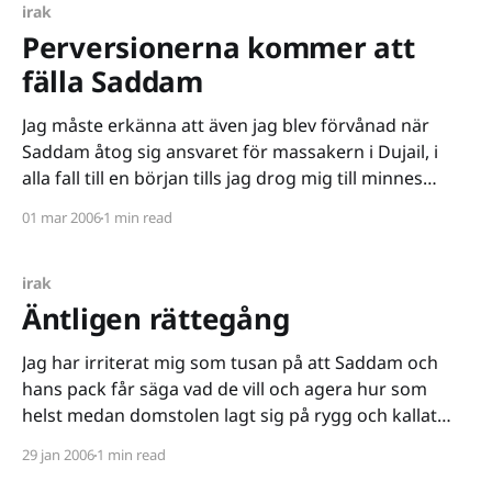
senare halvan av
irak
Perversionerna kommer att
fälla Saddam
Jag måste erkänna att även jag blev förvånad när
Saddam åtog sig ansvaret för massakern i Dujail, i
alla fall till en början tills jag drog mig till minnes
Saddam-regimens perversa dokumentationsbehov.
01 mar 2006
1 min read
Allting som Baathpartisterna gjorde har
dokumenterats av dem själva. Jag tror att det ligger
en känsla av
irak
Äntligen rättegång
Jag har irriterat mig som tusan på att Saddam och
hans pack får säga vad de vill och agera hur som
helst medan domstolen lagt sig på rygg och kallat
skitstöveln "sir". Därför blir jag rätt upprymd när jag
29 jan 2006
1 min read
ser hur den nya domaren Rauf Rashid Abdel Rahman