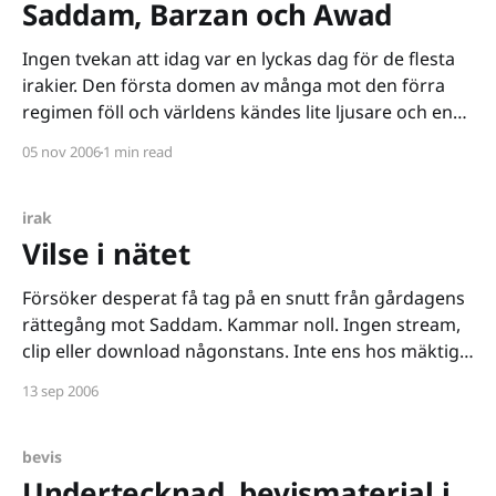
Saddam, Barzan och Awad
Ingen tvekan att idag var en lyckas dag för de flesta
irakier. Den första domen av många mot den förra
regimen föll och världens kändes lite ljusare och en
tyngd man inte trodde sig ha lyftes från bröstet.
05 nov 2006
1 min read
Fokus ligger självklart på Saddams dödsdom, dock är
Barzans dom minst lika
irak
Vilse i nätet
Försöker desperat få tag på en snutt från gårdagens
rättegång mot Saddam. Kammar noll. Ingen stream,
clip eller download någonstans. Inte ens hos mäktiga
google video eller youtube. Hittar endast några
13 sep 2006
referat, hos CNN
[http://www.cnn.com/2006/WORLD/meast/09/11/hus
sein.trial.ap/index.html] till exempel.
bevis
Undertecknad, bevismaterial i