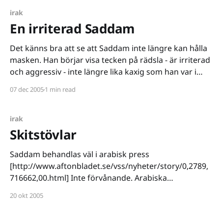
irak
En irriterad Saddam
Det känns bra att se att Saddam inte längre kan hålla
masken. Han börjar visa tecken på rädsla - är irriterad
och aggressiv - inte längre lika kaxig som han var i
början av rättegången. Det känns... rätt. Saddam har
07 dec 2005
1 min read
under den här rättegången fått någonting han aldrig
gett någon annan. Under
irak
Skitstövlar
Saddam behandlas väl i arabisk press
[http://www.aftonbladet.se/vss/nyheter/story/0,2789,
716662,00.html] Inte förvånande. Arabiska
makthavare är skitstövlar, mer än sina globala
20 okt 2005
kollegor. *platshållare till en riktigt grov svordom
som ingen upptäckt ännu*