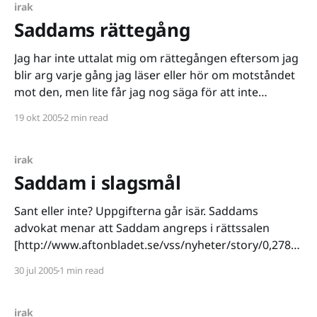
irak
Saddams rättegång
Jag har inte uttalat mig om rättegången eftersom jag
blir arg varje gång jag läser eller hör om motståndet
mot den, men lite får jag nog säga för att inte
explodera. Varför hålls rättegången i Irak och inte i
19 okt 2005
2 min read
en internationell domstol? Jo, för att det är en
oerhörd fråga
irak
Saddam i slagsmål
Sant eller inte? Uppgifterna går isär. Saddams
advokat menar att Saddam angreps i rättssalen
[http://www.aftonbladet.se/vss/nyheter/story/0,2789,
679037,00.html] och fick ta emot några knytnävar. De
30 jul 2005
1 min read
amerikanska styrkorna menar att det handlar om
försvarsnonsens och att Saddam inte någon gång var
nära handgemäng.
irak