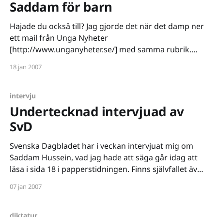
Saddam för barn
Hajade du också till? Jag gjorde det när det damp ner
ett mail från Unga Nyheter
[http://www.unganyheter.se/] med samma rubrik.
Journalisten Sylvia Karlberg hade läst min intervju
18 jan 2007
med SvD och ville ha en kommentar till den artikel
hon arbetade på för Unga Nyheter. Målgruppen för
tidningen är
intervju
Undertecknad intervjuad av
SvD
Svenska Dagbladet har i veckan intervjuat mig om
Saddam Hussein, vad jag hade att säga går idag att
läsa i sida 18 i papperstidningen. Finns självfallet även
på webben
07 jan 2007
[http://www.tmn.nu/blog/2007/01/07/intervjun-
online/]. Tyvärr har de felstavat adressen till bloggen,
men man kan inte
diktatur