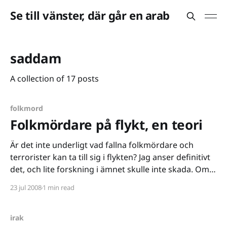
Se till vänster, där går en arab
saddam
A collection of 17 posts
folkmord
Folkmördare på flykt, en teori
Är det inte underligt vad fallna folkmördare och
terrorister kan ta till sig i flykten? Jag anser definitivt
det, och lite forskning i ämnet skulle inte skada. Om
vetenskapsmännen skulle kunna enas kring ett par
23 jul 2008
1 min read
grundstrategier skulle vi kanske få en bättre
möjlighet att hitta våra försvunna förövare. Själv har
irak