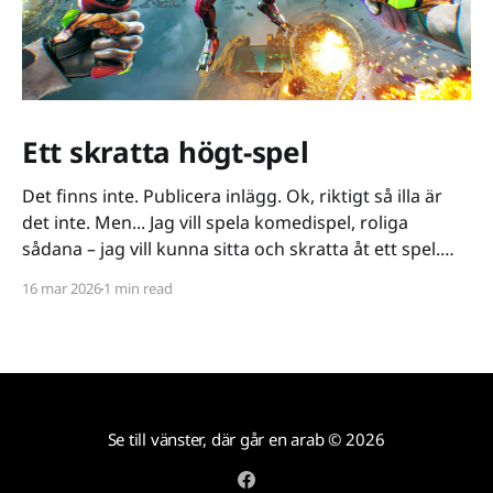
Ett skratta högt-spel
Det finns inte. Publicera inlägg. Ok, riktigt så illa är
det inte. Men... Jag vill spela komedispel, roliga
sådana – jag vill kunna sitta och skratta åt ett spel.
Det verkar vara riktigt svårt. Spel låser antingen in sig
16 mar 2026
1 min read
på ett kiss och bajs-spår eller så lutar de sig på
Se till vänster, där går en arab
© 2026