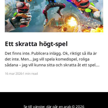
Ett skratta högt-spel
Det finns inte. Publicera inlägg. Ok, riktigt så illa är
det inte. Men... Jag vill spela komedispel, roliga
sådana – jag vill kunna sitta och skratta åt ett spel.
Det verkar vara riktigt svårt. Spel låser antingen in sig
16 mar 2026
1 min read
på ett kiss och bajs-spår eller så lutar de sig på
Se till vänster, där går en arab
© 2026