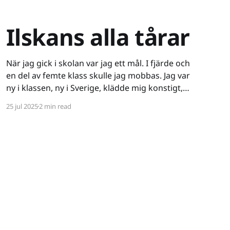
Ilskans alla tårar
När jag gick i skolan var jag ett mål. I fjärde och
en del av femte klass skulle jag mobbas. Jag var
ny i klassen, ny i Sverige, klädde mig konstigt,
var ganska intetsägande - varken stor i kropp
25 jul 2025
2 min read
eller knopp. Ett lätt offer. Det började verbalt
och då drog jag