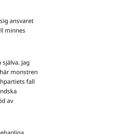
sig ansvaret
till minnes
själva. Jag
e här monstren
hpartiets fall
ändska
öd av
behagliga,