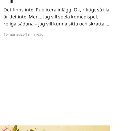
Det finns inte. Publicera inlägg. Ok, riktigt så illa
är det inte. Men... Jag vill spela komedispel,
roliga sådana – jag vill kunna sitta och skratta åt
ett spel. Det verkar vara riktigt svårt. Spel låser
16 mar 2026
1 min read
antingen in sig på ett kiss och bajs-spår eller så
lutar de sig på