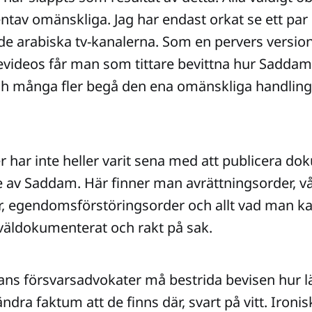
tav omänskliga. Jag har endast orkat se ett pa
de arabiska tv-kanalerna. Som en pervers versio
ideos får man som tittare bevittna hur Saddam,
h många fler begå den ena omänskliga handling
r har inte heller varit sena med att publicera d
av Saddam. Här finner man avrättningsorder, vå
, egendomsförstöringsorder och allt vad man kan
t väldokumenterat och rakt på sak.
s försvarsadvokater må bestrida bevisen hur län
ndra faktum att de finns där, svart på vitt. Ironis