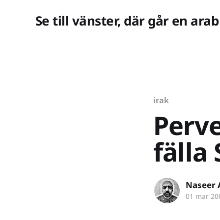
Se till vänster, där går en arab
irak
Perv
fäll
Naseer 
01 mar 20