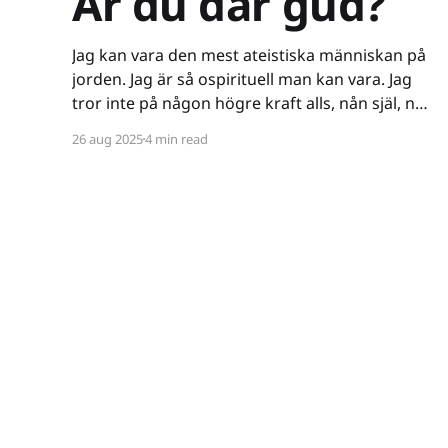
Är du där gud?
Jag kan vara den mest ateistiska människan på
jorden. Jag är så ospirituell man kan vara. Jag
tror inte på någon högre kraft alls, nån själ, nåt
spöke, nåt övernaturligt, eller koncepten tur
26 aug 2025
4 min read
och öde - till den grad att jag till och med vägrar
kalla mig ateist - för termen innebär