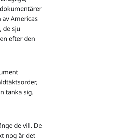
r dokumentärer
n av Americas
 de sju
en efter den
okument
ldtäktsorder,
 tänka sig.
ge de vill. De
kt nog är det