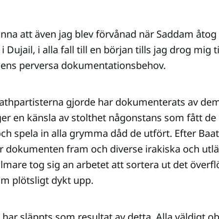
nna att även jag blev förvånad när Saddam åtog 
 i
Dujail, i alla fall till en början tills jag drog mig 
ens perversa dokumentationsbehov.
athpartisterna gjorde har dokumenterats av dem 
igger en känsla av stolthet någonstans som fått d
och spela in alla grymma dåd de utfört. Efter Baat
r dokumenten fram och diverse irakiska och utl
mare tog sig an arbetet att sortera ut det överfl
m plötsligt dykt upp.
r har släppts som resultat av detta. Alla väldigt o