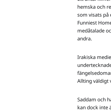
hemska och ren
som visats på 
Funniest Homev
medåtalade oc
andra.
Irakiska medie
undertecknade 
fängelsedomar
Allting väldig
Saddam och han
kan dock inte ä