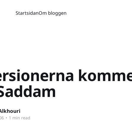
Startsidan
Om bloggen
ersionerna komme
a Saddam
Alkhouri
06
•
1 min read