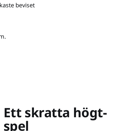
aste beviset
m.
Ett skratta högt-
spel