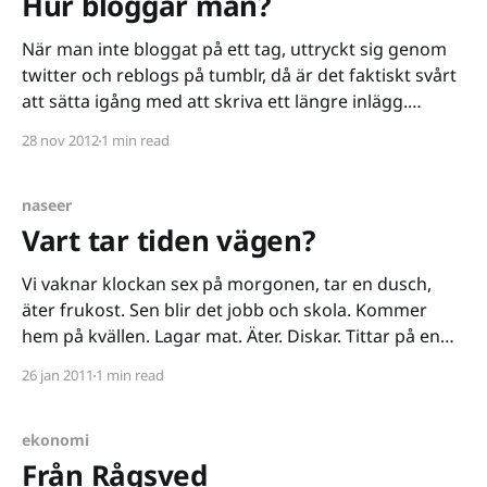
Hur bloggar man?
När man inte bloggat på ett tag, uttryckt sig genom
twitter och reblogs på tumblr, då är det faktiskt svårt
att sätta igång med att skriva ett längre inlägg.
Märker detta just här och nu. Tänkte först skriva om
28 nov 2012
1 min read
något helt annat - det faktum att jag blev pappa för
en
naseer
Vart tar tiden vägen?
Vi vaknar klockan sex på morgonen, tar en dusch,
äter frukost. Sen blir det jobb och skola. Kommer
hem på kvällen. Lagar mat. Äter. Diskar. Tittar på en
dubbad turkisk såpa. Gör läxorna och diskuterar
26 jan 2011
1 min read
dagens och morgondagens lektion. Lägger oss. Vart
tar tiden vägen? Jag vet inte. Men vardagarna
ekonomi
Från Rågsved