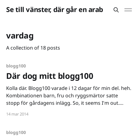
Se till vänster, där går en arab
vardag
A collection of 18 posts
blogg100
Där dog mitt blogg100
Kolla där. Blogg100 varade i 12 dagar för min del. heh.
Kombinationen barn, fru och ryggsmärtor satte
stopp för gårdagens inlägg. So, it seems I'm out.
Ingen fara dock, jag har fått sug på att blogga, och
14 mar 2014
det var ju syftet med blogg100. Just nu fnular jag på
blogg100