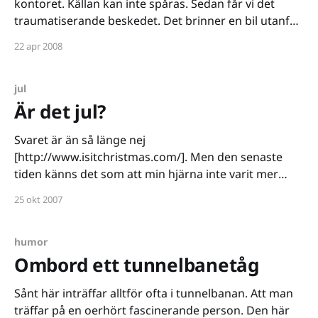
kontoret. Källan kan inte spåras. Sedan får vi det
traumatiserande beskedet. Det brinner en bil utanför
kontoret. En kyla sprider sig ner från nacken till
22 apr 2008
ryggraden för att sedan omvälva mitt hjärta. Jag är
paralyserad i ett par sekunder. Det
jul
Är det jul?
Svaret är än så länge nej
[http://www.isitchristmas.com/]. Men den senaste
tiden känns det som att min hjärna inte varit mer
funktionell än att mina tankar placerar sig på en
25 okt 2007
sådan nivå. Jag tänker väldigt mycket på framtiden,
vad jag ska göra härnäst, var jag kommer att befinna
humor
Ombord ett tunnelbanetåg
Sånt här inträffar alltför ofta i tunnelbanan. Att man
träffar på en oerhört fascinerande person. Den här