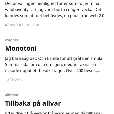
Det är väl ingen hemlighet för er som följer mina
webbäventyr att jag varit borta i någon vecka. Det
kändes som att det behövdes, en paus från web 2.0
och allt vad det innebär, och detta av en anledning
07 sep 2009
1 min read
givetvis. Sedan förra veckan har jag skiftat
arbetsplats, jag avslutade
evighet
Monotoni
Jag bara såg det. Och kände för att gråta en smula.
Samma sida, om och om igen, medan räknaren
tickade uppåt ett besök i taget. Över 400 besök,
under en och samma dag. Det värsta är att jag aldrig
10 feb 2009
tänkt på det tidigare. Men jo, på jobbet besöker jag
den
allmänt
Tillbaka på allvar
Efter drygt två veckor frånvaro är man då tillbaka i