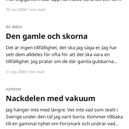
att det ligger i Bromma. Tunnelbana till Alvik och
25 nov 2006
1 min read
sedan vidare med buss 110. Sagt och gjort är klockan
18:15 och
de äldre
Den gamle och skorna
Det är ingen tillfällighet, det ska jag säga er. Jag har
sett dem alldeles för ofta för att det ska vara en
tillfällighet. Jag pratar om de där gamla gubbarna
som älskar att titta på sina skor samtidigt som de går
21 sep 2006
1 min read
rakt in i en folksamling med ålderns hela pondus
nyheter
Nackdelen med vakuum
Jag hänger inte med längre. Vet inte vad som skett i
Sverige under den tid jag varit borta. Kommer tillbaka
till en gammal nyhet om Forsmark och undrar vad