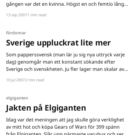
gången var det en kvinna. Högst en och femtio lång,
mörkhårig, runt 30 års-åldern, välklädd. Hon verkade
13 sep 2007
1 min read
vara vilsen. Tittade sig omkring och sedan på klockan,
lyssnade uppmärksamt på högtalarna när en
fördomar
Sverige uppluckrat lite mer
Som papperssvensk (man lär ju sig nya uttryck varje
dag) genomgår man ett konstant sökande efter
Sverige och svenskheten. Ju fler lager man skalar av
desto fler lyckas man finna. I en livslång kamp
10 jul 2007
2 min read
försöker vi allihop att förstå Sverige - det riktiga, äkta
och ärliga - vissa av oss lyckas, andra
elgiganten
Jakten på Elgiganten
Idag var det meningen att jag skulle göra verklighet
av mitt hot och köpa Gears of Wars för 399 spänn
från Elgiganten. Slår upp närmaste varuhus och ser