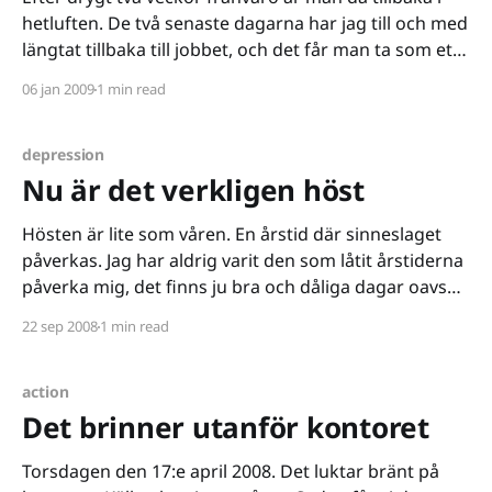
hetluften. De två senaste dagarna har jag till och med
längtat tillbaka till jobbet, och det får man ta som ett
gott tecken på att man varit utvilad och laddad. Som
06 jan 2009
1 min read
alltid var tåget försenat, 25 minuter den här gången,
depression
Nu är det verkligen höst
Hösten är lite som våren. En årstid där sinneslaget
påverkas. Jag har aldrig varit den som låtit årstiderna
påverka mig, det finns ju bra och dåliga dagar oavsett
väderleken utanför dörren. Men det finns de som
22 sep 2008
1 min read
åker berg- och dalbana med väderprognosen. Idag
såg jag en kvinna i T-centralen.
action
Det brinner utanför kontoret
Torsdagen den 17:e april 2008. Det luktar bränt på