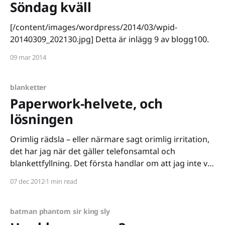
Söndag kväll
[/content/images/wordpress/2014/03/wpid-
20140309_202130.jpg] Detta är inlägg 9 av blogg100.
09 mar 2014
blanketter
Paperwork-helvete, och
lösningen
Orimlig rädsla – eller närmare sagt orimlig irritation,
det har jag när det gäller telefonsamtal och
blankettfyllning. Det första handlar om att jag inte vet
hur man pratar i telefon. Det andra handlar om att vi
07 dec 2012
1 min read
har något som heter personnummer i Sverige och
det kan jag tycka är det enda
batman phantom sir king sly