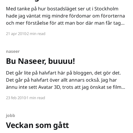
Med tanke på hur bostadsläget ser ut i Stockholm
hade jag väntat mig mindre fördomar om förorterna
och mer förståelse för att man bor där man får tag
på en plats. Som bosatt i Rågsved sen drygt två år
21 apr 2010
2 min read
märker jag dock att detta inte helt stämmer. I
vardagssnacket är
naseer
Bu Naseer, buuuu!
Det går lite på halvfart här på bloggen, det gör det.
Det går på halvfart över allt annars också. Jag har
ännu inte sett Avatar 3D, trots att jag önskat se filmen
sedan mitten av december - jag har ännu inte
23 feb 2010
1 min read
recenserat Napoleon: Total War eller förtittat
Starcraft II åt Spelbloggen
jobb
Veckan som gått