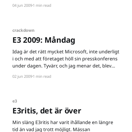
på att spendera tusenlappar bara för att få
04 jun 2009
1 min read
möjlighet att spela, till annat som ger mig lust
att bege mig ut på en episk resa där jag
crackdown
E3 2009: Måndag
Idag är det rätt mycket Microsoft, inte underligt
i och med att företaget höll sin presskonferens
under dagen. Tyvärr, och jag menar det, blev
det rätt mycket Halo och Metal Gear Solid, två
02 jun 2009
1 min read
spel om är något av spelbranschens vanilla.
Sorry, men jag blir inte upphetsad längre. Men
först. Left
e3
E3ritis, det är över
Min släng E3ritis har varit ihållande en längre
tid än vad jag trott möjligt. Mässan