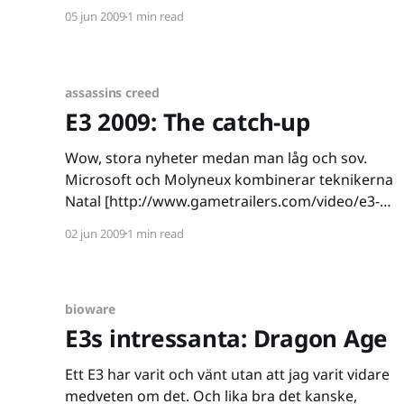
Rights: Retribution. Det här är ett av de mer
05 jun 2009
1 min read
ofattbara spelen, jag har väldigt svårt för att
assassins creed
E3 2009: The catch-up
Wow, stora nyheter medan man låg och sov.
Microsoft och Molyneux kombinerar teknikerna
Natal [http://www.gametrailers.com/video/e3-
09-project-natal/50013] och Milo Project för att
02 jun 2009
1 min read
skapa, vad vissa kallar det en pedofilsimulator,
medan andra passar på att se Skynets födelse
framför sig. Personligen tycker jag att
bioware
E3s intressanta: Dragon Age
Ett E3 har varit och vänt utan att jag varit vidare
medveten om det. Och lika bra det kanske,