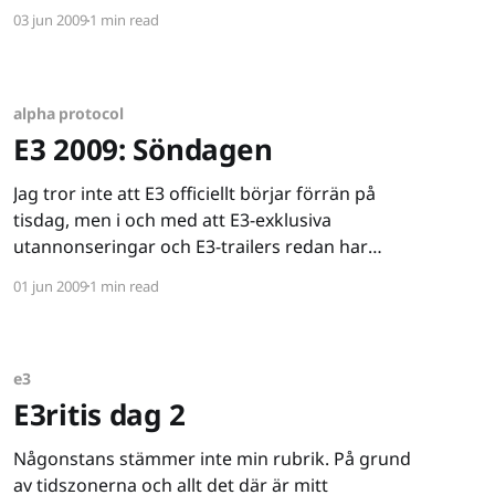
samma mässa. Som vanligt när det gäller E3 får
03 jun 2009
1 min read
jag även i år känslan av att spelproducenterna
verkar ta det här mer på allvar mer än vad vi
någonsin
alpha protocol
E3 2009: Söndagen
Jag tror inte att E3 officiellt börjar förrän på
tisdag, men i och med att E3-exklusiva
utannonseringar och E3-trailers redan har
börjat spridas kan jag lika gärna sätta igång
01 jun 2009
1 min read
redan nu. Jag brukar årligen plocka fram
personliga höjdpunkter, så även i år. Ända sedan
jag hörde talas om
e3
E3ritis dag 2
Någonstans stämmer inte min rubrik. På grund
av tidszonerna och allt det där är mitt