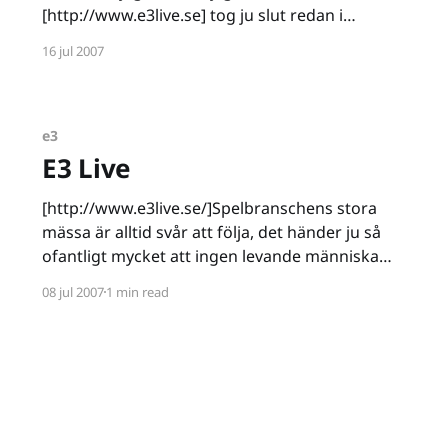
[http://www.e3live.se] tog ju slut redan i
fredags, viruset har dock inte lämnat mig
16 jul 2007
förrän idag skulle man kunna säga. Rätt
konstigt egentligen, för mässans tredje dag
blev för min del en enda
e3
E3 Live
[http://www.e3live.se/]Spelbranschens stora
mässa är alltid svår att följa, det händer ju så
ofantligt mycket att ingen levande människa
kan hänga med. Det är då man vänder sig till
08 jul 2007
1 min read
webben och dess oändliga möjligheter. Sajter
såsom Gamespot [http://www.gamespot.com],
Kotaku [http://www.kotaku.com] och