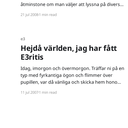
åtminstone om man väljer att lyssna på diverse
spelbranschsfolk. Ord som "pinsamt", "dumt"
21 jul 2008
1 min read
och "förstört" har haglat. En snabb överblick
över uppvisade spel pekar på
e3
Hejdå världen, jag har fått
E3ritis
Idag, imorgon och övermorgon. Träffar ni på en
typ med fyrkantiga ögon och flimmer över
pupillen, var då vänliga och skicka hem honom
till Vällingby. Med tanke på att E3 nyligen startat
11 jul 2007
1 min read
står jag mitt i ett överflöd av information, det är
så många pressmeddelanden, rapporter, bilder
och filmer att