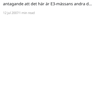
antagande att det här är E3-mässans andra dag
en skymf mot fysikens lagar. Jag är dock en
12 jul 2007
1 min read
rebell. Eat that physics! Nåja, vi kör lite som
gårdagens inlägg. Med en liten lista på vad