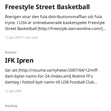
Freestyle Street Basketball
Återigen visar den fula distributionsmaffian sitt fula
tryne. I USA är onlinebaserade basketspelet Freestyle
Street Basketball [http://freestyle.sierraonline.com/]
på god väg att släppas i affärerna. Redan den 19:e
13 apr 2007
1 min read
april kommer en öppen beta att träda i kraft där
intresserade spelare kommer att kunna prova på
spelet gratis,
humor
IFK Ipren
Ser att [http://resume.se/nyheter/2007/04/12/mff-
dam-byter-namn-for-24-/index.xml] Malmö FF:s
damlag i fotboll bytt namn till LDB Football Club
Malmö efter att ha blivit sponsrade av koncernen
12 apr 2007
Hardford som bland annat ligger bakom
hudvårdsserien LDB. Enligt mina källor står IFK
hockey