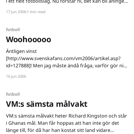
i ett helt fotbollslag. Nu förstår ni, det kan bli aningen
problematiskt. Samuel Koffour, Habib Mohamed,
17 jun 2006
1 min read
Michael Essien, Stephen Appiah, Asamoah Gyan och
Matthew Amoah är
fotboll
Woohooooo
Äntligen vinst
[http://www.svenskafans.com/vm2006/artikel.asp?
id=127888]! Men jag måste ändå fråga, varför gör ni
alltid så mot oss? 🙂 89:e minuten... herregud vilken
16 jun 2006
plågsam vinst. Heja Sverige!
fotboll
VM:s sämsta målvakt
VM:s sämsta målvakt heter Richard Kingston och står
i Ghanas mål. Man får hoppas att han inte gör det
länge till, för då har han kostat sitt land vidare