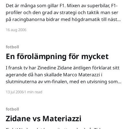
Det är många som gillar F1. Mixen av superbilar, F1-
profiler och den grad av strategi och taktik man ser
på racingbanorna bidrar med högdramatik till nästan
varenda Grand Prix. Själv är jag alldeles för lite insatt
16 aug 2006
för att kunna kommentera sporten som Daniel
[http://dlundh.blogspot.com/] gör. Jag
fotboll
En förolämpning för mycket
I fransk tv har Zinedine Zidane äntligen förklarat sitt
agerande då han skallade Marco Materazzi i
slutminuterna av vm-finalen, med en utvisning som
resultat. Zizou menar att Materazzi förolämpat hans
13 jul 2006
1 min read
mor och syster väldigt grovt. De två första gångerna
försökte han ignorera den italienska försvararen
men vid den tredje
fotboll
Zidane vs Materiazzi