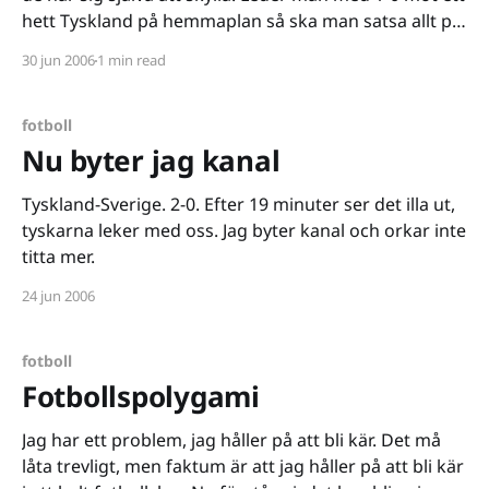
hett Tyskland på hemmaplan så ska man satsa allt på
att göra 2-0. Börjar man spela defensivt så straffar
30 jun 2006
1 min read
det sig. Herregud, det är ju Tyskland vi snackar
fotboll
Nu byter jag kanal
Tyskland-Sverige. 2-0. Efter 19 minuter ser det illa ut,
tyskarna leker med oss. Jag byter kanal och orkar inte
titta mer.
24 jun 2006
fotboll
Fotbollspolygami
Jag har ett problem, jag håller på att bli kär. Det må
låta trevligt, men faktum är att jag håller på att bli kär