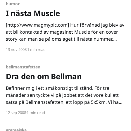
humor
I nästa Muscle
[http://www.magmypic.com] Hur förvånad jag blev av
att bli kontaktad av magasinet Muscle för en cover
story kan man se på omslaget till nästa nummer.
Idiotiskt av bildredaktören att välja den bilden av alla
13 nov 2008
1 min read
egentligen. Antar dock att bilden är demonstrativ om
jag ska vara ärlig. Jag har
bellmanstafetten
Dra den om Bellman
Befinner mig i ett småkonstigt tillstånd. För tre
månader sen tyckte vi på jobbet att det vore kul att
satsa på Bellmanstafetten, ett lopp på 5x5km. Vi hade
ju tid på oss att få upp flåset, och vi hade nu en
12 sep 2008
1 min read
anledning till att motionera. Imorgon är det dags för
arameiska