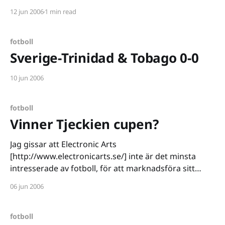
avancemang i världscupen. Detta vore oerhört synd
12 jun 2006
1 min read
då Ghana spelar juga bonita. Det är inte bra när en
målvakt tvekar.
fotboll
Sverige-Trinidad & Tobago 0-0
10 jun 2006
fotboll
Vinner Tjeckien cupen?
Jag gissar att Electronic Arts
[http://www.electronicarts.se/] inte är det minsta
intresserade av fotboll, för att marknadsföra sitt
Fotbolls-VM-spel har de dock låtit simulera den
06 jun 2006
kommande världscupen. Vinnare blev, kanske
oväntat, Tjeckien. I en final mot Brasilien vann laget
med 2-1. Med ett mål från
fotboll