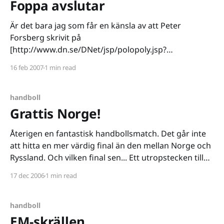
Foppa avslutar
Är det bara jag som får en känsla av att Peter
Forsberg skrivit på
[http://www.dn.se/DNet/jsp/polopoly.jsp?
d=2244&a=618332] för Nashville Predators mest för
16 feb 2007
1 min read
att få chansen att sluta på topp? Skadedrabbade
superstjärnans kropp har ju tagit stryk som bara den.
Och
handboll
Grattis Norge!
Återigen en fantastisk handbollsmatch. Det går inte
att hitta en mer värdig final än den mellan Norge och
Ryssland. Och vilken final sen... Ett utropstecken till
coacherna. Den ryske hårdföre managern var totalt
17 dec 2006
1 min read
utspelad. Han glömde bort att använda sina
kantspelare, tog varken tillvara på kontringarna eller
såg till att
handboll
EM-skrällen