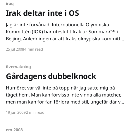
iraq
Irak deltar inte i OS
Jag är inte förvånad. Internationella Olympiska
Kommittén (IOK) har uteslutit Irak ur Sommar-OS i
Beijing. Anledningen är att Iraks olmypiska kommitté
inte fått vara självständig, den irakiska regeringen
25 jul 2008
1 min read
har använt sitt politiska inflytande för att påverka
den. Sett till IOKs stadgar ska varje lands olympiska
kommitté vara självständig, så
övervakning
Gårdagens dubbelknock
Humöret var väl inte på topp när jag satte mig på
tåget hem. Man kan förvisso inte vinna alla matcher,
men man kan för fan förlora med stil, ungefär där var
tankarna och vandrade. Försöker tänka på annat och
19 jun 2008
2 min read
plockar upp mobilen ur fickan. Surfar in på wap.sr.se
em 2008