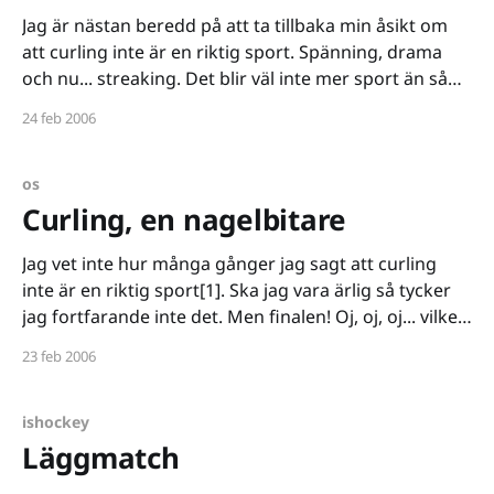
Jag är nästan beredd på att ta tillbaka min åsikt om
att curling inte är en riktig sport. Spänning, drama
och nu... streaking. Det blir väl inte mer sport än så
här?
24 feb 2006
os
Curling, en nagelbitare
Jag vet inte hur många gånger jag sagt att curling
inte är en riktig sport[1]. Ska jag vara ärlig så tycker
jag fortfarande inte det. Men finalen! Oj, oj, oj... vilken
final! Jag har aldrig tidigare känt mer för ett lag detta
23 feb 2006
OS som jag kände för curlingdamerna. Jag
ishockey
Läggmatch