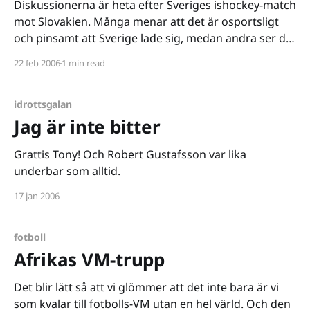
Diskussionerna är heta efter Sveriges ishockey-match
mot Slovakien. Många menar att det är osportsligt
och pinsamt att Sverige lade sig, medan andra ser det
som ett sunt och taktiskt drag av Bengt-Åke
22 feb 2006
1 min read
Gustavsson. Åsikterna är delade. Jag skulle vilja vända
på diskussionen lite och mena att det som
idrottsgalan
Jag är inte bitter
Grattis Tony! Och Robert Gustafsson var lika
underbar som alltid.
17 jan 2006
fotboll
Afrikas VM-trupp
Det blir lätt så att vi glömmer att det inte bara är vi
som kvalar till fotbolls-VM utan en hel värld. Och den