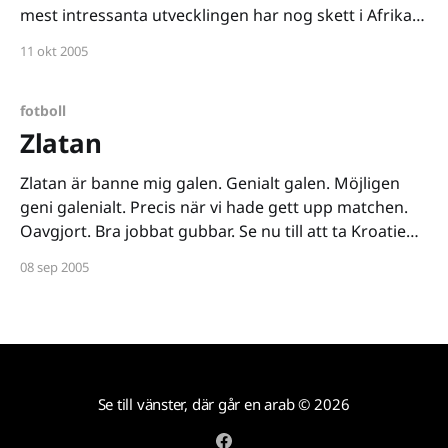
mest intressanta utvecklingen har nog skett i Afrika.
För det första har de välkända topplagen åkt ut.
11 okt 2005
Varken Sydafrika, Kamerun, Nigeria, Egypten,
Morocko eller Senegal har
fotboll
Zlatan
Zlatan är banne mig galen. Genialt galen. Möjligen
geni galenialt. Precis när vi hade gett upp matchen.
Oavgjort. Bra jobbat gubbar. Se nu till att ta Kroatien.
*boom* Zlatan är där. I den 90:onde förbenade
08 sep 2005
minuten. Tre poäng och vi har troligen kvalat in till
VM. Tack Zlatan!
Se till vänster, där går en arab
© 2026