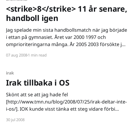
<strike>8</strike> 11 år senare,
handboll igen
Jag spelade min sista handbollsmatch när jag började
i ettan på gymnasiet. Året var 2000 1997 och
omprioriteringarna många. År 2005 2003 försökte jag
börja igen, trodde att jag visste vad som skulle
07 aug 2008
1 min read
krävas. Sköt ett stenhårt skott utan att värma upp
ordentligt och sen var den karriären slut. Det
irak
Irak tillbaka i OS
Skönt att se att jag hade fel
[http://www.tmn.nu/blog/2008/07/25/irak-deltar-inte-
i-os/]. IOK kunde visst tänka ett steg vidare förbi
stadgarna. Enligt DN
30 jul 2008
[http://www.dn.se/DNet/jsp/polopoly.jsp?
d=3175&a=809775] har Irak nu återigen tillåtits att