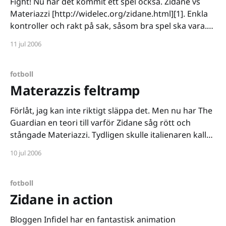
Fight! Nu har det kommit ett spel också. Zidane vs
Materiazzi [http://widelec.org/zidane.html][1]. Enkla
kontroller och rakt på sak, såsom bra spel ska vara.
Jag har förresten kommit på det perfekta straffet. Lås
11 jul 2006
in Zizou och Mattan i ett rum och låt dem lyssna på
Wars
fotboll
Materazzis feltramp
Förlåt, jag kan inte riktigt släppa det. Men nu har The
Guardian en teori till varför Zidane såg rött och
stångade Materiazzi. Tydligen skulle italienaren kallat
fransmannen för terrorist. I och med att Zidane är av
10 jul 2006
algerisk bakgrund och är muslim kan detta ha lett till
humörtappet. Fortfarande oförlåtligt agerande
fotboll
Zidane in action
Bloggen Infidel har en fantastisk animation