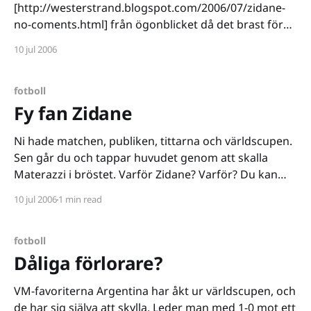
[http://westerstrand.blogspot.com/2006/07/zidane-
no-coments.html] från ögonblicket då det brast för
Zidane. Med spelanknytning dessutom. Stackars
10 jul 2006
Zizou, att bli ihågkommen för det här... Varför Zidane
exploderade vet ännu ingen, vi får hoppas att han
uttalar sig de närmaste dagarna.
fotboll
Fy fan Zidane
Ni hade matchen, publiken, tittarna och världscupen.
Sen går du och tappar huvudet genom att skalla
Materazzi i bröstet. Varför Zidane? Varför? Du kan
bättre än att låta dig provoceras, du borde veta
10 jul 2006
1 min read
bättre. Speciellt med tanke på att det här är din sista
match - en vm-final. Mitt bestående
fotboll
Dåliga förlorare?
VM-favoriterna Argentina har åkt ur världscupen, och
de har sig själva att skylla. Leder man med 1-0 mot ett