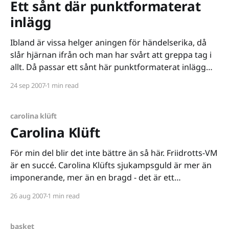
Ett sånt där punktformaterat
inlägg
Ibland är vissa helger aningen för händelserika, då
slår hjärnan ifrån och man har svårt att greppa tag i
allt. Då passar ett sånt här punktformaterat inlägg
utmärkt. * Fyllde år i helgen. Befinner mig
24 sep 2007
1 min read
fortfarande i en plats då det är roligt att fylla år. Vet
inte om jag kommer
carolina klüft
Carolina Klüft
För min del blir det inte bättre än så här. Friidrotts-VM
är en succé. Carolina Klüfts sjukampsguld är mer än
imponerande, mer än en bragd - det är ett
mästerverk. Jackie Joyner-Kersees världrekord från
26 aug 2007
1 min read
1988 ligger på ouppnåliga 7291 poäng, och vi vet
varför. Dopingen under det glada 80-
basket