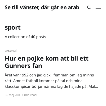
Se till vänster, där går en arab
sport
A collection of 40 posts
arsenal
Hur en pojke kom att bli ett
Gunners fan
Året var 1992 och jag gick i femman om jag minns
rätt. Ämnet fotboll kommer på tal och mina
klasskompisar börjar nämna lag de hajade på. Malmö
säger någon, Blåvitt en annan. Jag hänger med i
06 maj 2009
1 min read
diskussionen - ställer mig på Malmös sida - för som
barn vet man inte bättre. Någon