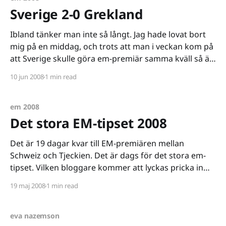
Sverige 2-0 Grekland
Ibland tänker man inte så långt. Jag hade lovat bort
mig på en middag, och trots att man i veckan kom på
att Sverige skulle göra em-premiär samma kväll så är
det bara att konstatera - det finns viktigare saker än
10 jun 2008
1 min read
fotboll. Mina intryck av matchen består därför av
text-
em 2008
Det stora EM-tipset 2008
Det är 19 dagar kvar till EM-premiären mellan
Schweiz och Tjeckien. Det är dags för det stora em-
tipset. Vilken bloggare kommer att lyckas pricka in
mest rätt? Här följer mina resultat från gruppspelet:
19 maj 2008
1 min read
Schweiz 0-2 Tjeckien Portugal 1-1 Turkiet Österrike 0-
0 Kroatien Tyskland 3-1
eva nazemson