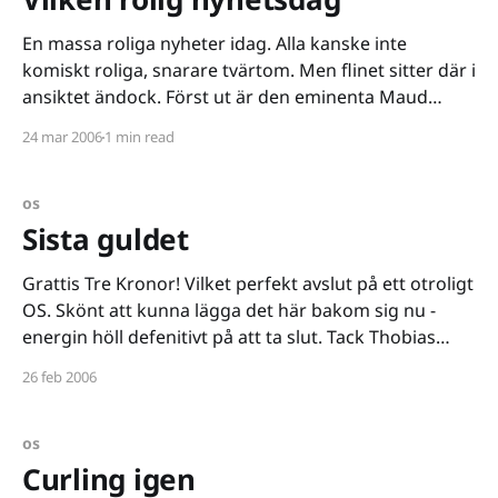
En massa roliga nyheter idag. Alla kanske inte
komiskt roliga, snarare tvärtom. Men flinet sitter där i
ansiktet ändock. Först ut är den eminenta Maud
Olofsson. Hon är upprörd över arbetslösheten bland
24 mar 2006
1 min read
ungdomen
[http://www.aftonbladet.se/vss/val2006/story/0,2789,
798297,00.html]. Hon tycker att Aftonbladets
os
artikelserie
Sista guldet
Grattis Tre Kronor! Vilket perfekt avslut på ett otroligt
OS. Skönt att kunna lägga det här bakom sig nu -
energin höll defenitivt på att ta slut. Tack Thobias
Fredriksson, Björn Lind, Damkronorna, Mats Larsson,
26 feb 2006
Johan Olsson, Anders Södergren, Anja Pärson, Anna
Carin Olofsson, Anna Dahlberg, Lina Andersson, Anna
Ottosson, Tre
os
Curling igen