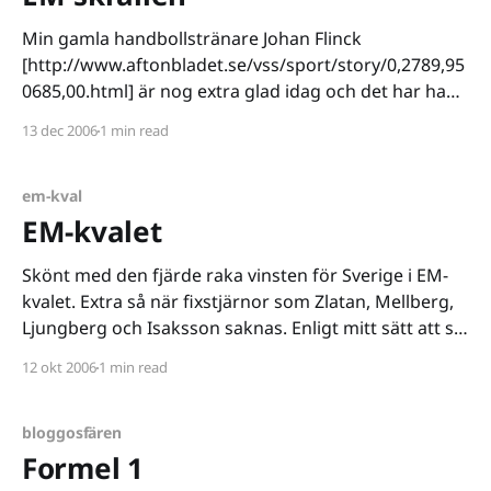
Min gamla handbollstränare Johan Flinck
[http://www.aftonbladet.se/vss/sport/story/0,2789,95
0685,00.html] är nog extra glad idag och det har han
all anledning att vara. Matchen Sverige-Danmark igår
13 dec 2006
1 min read
var otrolig. Sveriges handbollsdamer tog en fin skalp
och sättet de gjorde det på var jäkligt
em-kval
EM-kvalet
Skönt med den fjärde raka vinsten för Sverige i EM-
kvalet. Extra så när fixstjärnor som Zlatan, Mellberg,
Ljungberg och Isaksson saknas. Enligt mitt sätt att se
saken har Lars Lagerbäcks största problem varit hans
12 okt 2006
1 min read
blindhet för nya spelare och talanger, han har förlitat
sig på kända namn trots att
bloggosfären
Formel 1