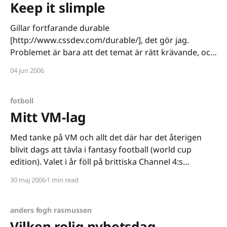
Keep it slimple
Gillar fortfarande durable
[http://www.cssdev.com/durable/], det gör jag.
Problemet är bara att det temat är rätt krävande, och
ska jag vara ärlig, inte särskilt anpassat för folk som
04 jun 2006
skriver mer än ett inlägg i veckan. Därför känns det i
dagsläget rätt med något enklare, något rakare, som
fotboll
Mitt VM-lag
Med tanke på VM och allt det där har det återigen
blivit dags att tävla i fantasy football (world cup
edition). Valet i år föll på brittiska Channel 4:s
fotbollsspel
30 maj 2006
1 min read
[http://channel4.fantasyleague.com/Index.aspx] och
laget ser ut som följer: * GK A Isaksson SWE * DF R
Ferdinand
anders fogh rasmussen
Vilken rolig nyhetsdag