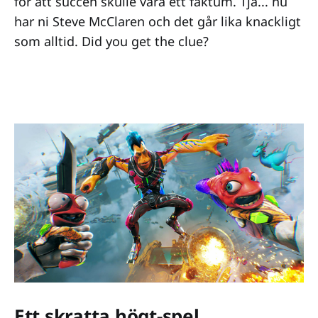
för att succén skulle vara ett faktum. Tja... nu
har ni Steve McClaren och det går lika knackligt
som alltid. Did you get the clue?
Ett skratta högt-spel