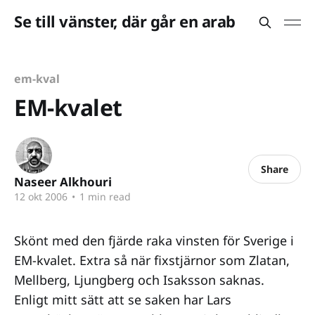
Se till vänster, där går en arab
em-kval
EM-kvalet
Share
Naseer Alkhouri
12 okt 2006
•
1 min read
Skönt med den fjärde raka vinsten för Sverige i
EM-kvalet. Extra så när fixstjärnor som Zlatan,
Mellberg, Ljungberg och Isaksson saknas.
Enligt mitt sätt att se saken har Lars