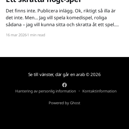
Det finns inte. Publicera inlägg. Ok, riktigt så illa är
det inte. Men... Jag vill spela komedispel, roliga
sådana – jag vill kunna sitta och skratta åt ett spel.
Det verkar vara riktigt svårt. Spel låser antingen in sig
16 mar 2026
1 min read
på ett kiss och bajs-spår eller så lutar de sig på
Se till vänster, där går en arab
© 2026
Hantering av personlig information
Kontaktinformation
Powered by Ghost