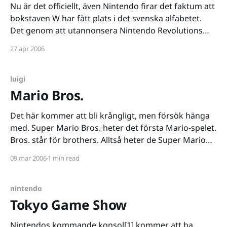
Nu är det officiellt, även Nintendo firar det faktum att
bokstaven W har fått plats i det svenska alfabetet.
Det genom att utannonsera Nintendo Revolutions
officiella namn. Nintendo Wii. Ja, ni läste rätt. Wii. Som
27 apr 2006
i "we", uppenbarligen. Det kommer att ta mig lite tid
att smälta det
luigi
Mario Bros.
Det här kommer att bli krångligt, men försök hänga
med. Super Mario Bros. heter det första Mario-spelet.
Bros. står för brothers. Alltså heter de Super Mario
Brothers. Mario Brothers syftar inte på Mario, utan
09 mar 2006
1 min read
på brödernas efternamn. Jag och min bror heter inte
Naseer Brothers, vi heter Alkhouri Brothers.
nintendo
Tokyo Game Show
Nintendos kommande konsol[1] kommer att ha