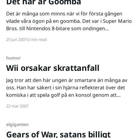
Det här är Goomba
Det är många som minns när vi för första gången
vilade våra ögon på en goomba. Det var i Super Mario
Bros. till Nintendos 8-bitare som ondingen
introducerade sig. Den bruna lilla klumpen kom
25 jun 2007
2 min read
gående emot oss med en oskuldsfull uppsyn och var
den första att ta kål på
humor
Wii orsakar skrattanfall
Jag tror att den här ungen är smartare än många av
oss. Han har säkert i sin hjärna reflekterat över det
komiska i att spela golf på en konsol genom att
härma ett klubbslag med en fjärrkontroll.
22 mar 2007
elgiganten
Gears of War, satans billigt