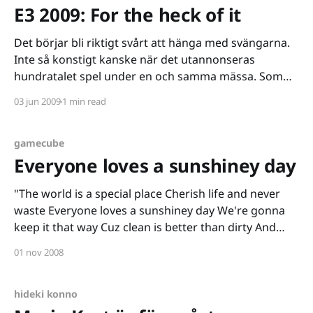
E3 2009: For the heck of it
Det börjar bli riktigt svårt att hänga med svängarna.
Inte så konstigt kanske när det utannonseras
hundratalet spel under en och samma mässa. Som
vanligt när det gäller E3 får jag även i år känslan av
03 jun 2009
1 min read
att spelproducenterna verkar ta det här mer på allvar
mer än vad vi någonsin
gamecube
Everyone loves a sunshiney day
"The world is a special place Cherish life and never
waste Everyone loves a sunshiney day We're gonna
keep it that way Cuz clean is better than dirty And
dirty is meaner than clean Let's all lend a helping
01 nov 2008
hand Mario can't do
hideki konno