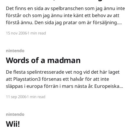
Det finns en sida av spelbranschen som jag ännu inte
förstår och som jag ännu inte känt ett behov av att
förstå ännu. Den sida jag pratar om är försäljning.
Allt som oftast finner jag att jag tycker att
15 nov 2006
1 min read
spelbranschen gör mer fel än rätt när produkter skall
säljas. Priserna
nintendo
Words of a madman
De flesta spelintresserade vet nog vid det här laget
att Playstation3 försenas ett halvår för att inte
släppas i europa förrän i mars nästa år. Europeiska
gamers har till och med hunnit parafrasera Sonys
11 sep 2006
1 min read
lanseringsslogan "this is living" till "this is waiting"
och en underbar sajt
nintendo
Wii!