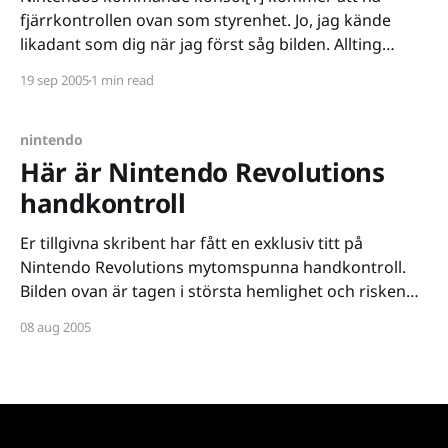
fjärrkontrollen ovan som styrenhet. Jo, jag kände
likadant som dig när jag först såg bilden. Allting
ändrade dock sig när jag fick kolla på teaser-trailern
19 sep 2005
1 min read
[http://zdmedia.vo.llnwd.net/o1/1UP/revolution_cont_
tgs05_1500k.zip], plöstligt var det kärlek jag
nintendo
Här är Nintendo Revolutions
handkontroll
Er tillgivna skribent har fått en exklusiv titt på
Nintendo Revolutions mytomspunna handkontroll.
Bilden ovan är tagen i största hemlighet och risken
att bli stämd är så stor att den infattar två
08 aug 2005
postnummer. Med risk för er egen hälsa kan även ni
få en mindre exklusiv (eftersom jag var först)