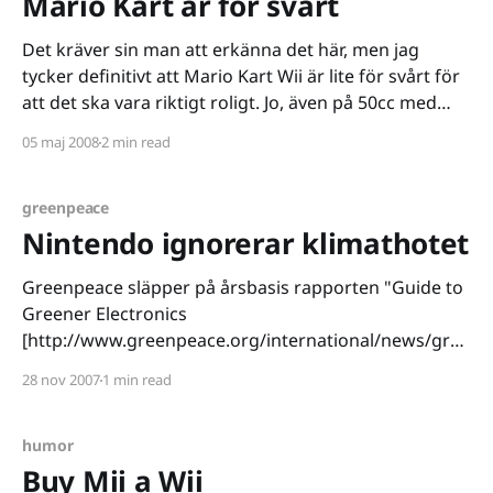
Mario Kart är för svårt
Det kräver sin man att erkänna det här, men jag
tycker definitivt att Mario Kart Wii är lite för svårt för
att det ska vara riktigt roligt. Jo, även på 50cc med
easy-inställningarna. Varför? Jo, för att det är alldeles
05 maj 2008
2 min read
för enkelt att hamna i ledning under loppets gång.
greenpeace
Nintendo ignorerar klimathotet
Greenpeace släpper på årsbasis rapporten "Guide to
Greener Electronics
[http://www.greenpeace.org/international/news/gree
ner-electronics-ranking-6-291107] " där
28 nov 2007
1 min read
elektronikbranschens miljövänlighet granskas. För
Nintendos del blev årets rapport
[http://www.greenpeace.org/raw/content/internation
humor
al/press/reports/greener-electronics-nintendo-r.pdf]
Buy Mii a Wii