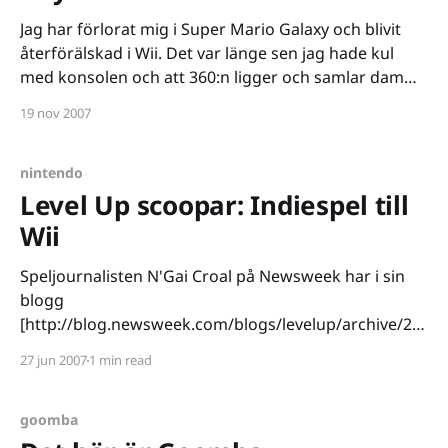
höjden av pinsamhet, företaget
Jag har förlorat mig i Super Mario Galaxy och blivit
återförälskad i Wii. Det var länge sen jag hade kul
med konsolen och att 360:n ligger och samlar damm i
denna av alla månader säger ganska mycket om hur
19 nov 2007
fantastiskt Marios senaste äventyr är. Intrycken
kommer i ett separat
nintendo
Level Up scoopar: Indiespel till
Wii
Speljournalisten N'Gai Croal på Newsweek har i sin
blogg
[http://blog.newsweek.com/blogs/levelup/archive/20
07/06/26/level-up-exclusive-on-nintendo-
27 jun 2007
1 min read
wiiware.aspx] avslöjat Nintendos framtidsplaner. Vi
snackar unika nedladdningsbara spel, från
välmeriterade spelhus såväl som från indieutvecklare.
goomba
Greppet är inte nytt. Både Xbox Live