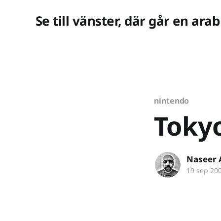
Se till vänster, där går en arab
nintendo
Toky
Naseer 
19 sep 20