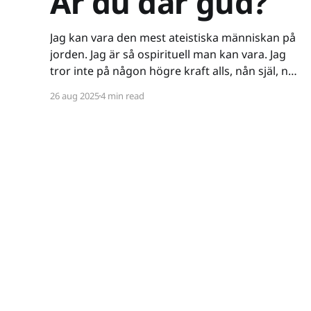
Är du där gud?
Jag kan vara den mest ateistiska människan på
jorden. Jag är så ospirituell man kan vara. Jag
tror inte på någon högre kraft alls, nån själ, nåt
spöke, nåt övernaturligt, eller koncepten tur
26 aug 2025
4 min read
och öde - till den grad att jag till och med vägrar
kalla mig ateist - för termen innebär