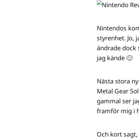
Nintendos ko
styrenhet. Jo, 
ändrade dock s
jag kände 🙂
Nästa stora ny
Metal Gear Soli
gammal ser jag
framför mig i h
Och kort sagt