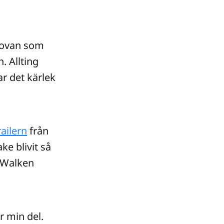
 ovan som
. Allting
var det kärlek
railern
från
ke blivit så
r Walken
 min del.