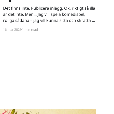
Det finns inte. Publicera inlägg. Ok, riktigt så illa
är det inte. Men... Jag vill spela komedispel,
roliga sådana – jag vill kunna sitta och skratta åt
ett spel. Det verkar vara riktigt svårt. Spel låser
16 mar 2026
1 min read
antingen in sig på ett kiss och bajs-spår eller så
lutar de sig på