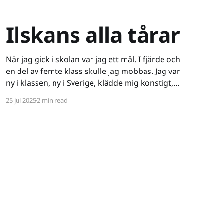
Ilskans alla tårar
När jag gick i skolan var jag ett mål. I fjärde och
en del av femte klass skulle jag mobbas. Jag var
ny i klassen, ny i Sverige, klädde mig konstigt,
var ganska intetsägande - varken stor i kropp
25 jul 2025
2 min read
eller knopp. Ett lätt offer. Det började verbalt
och då drog jag