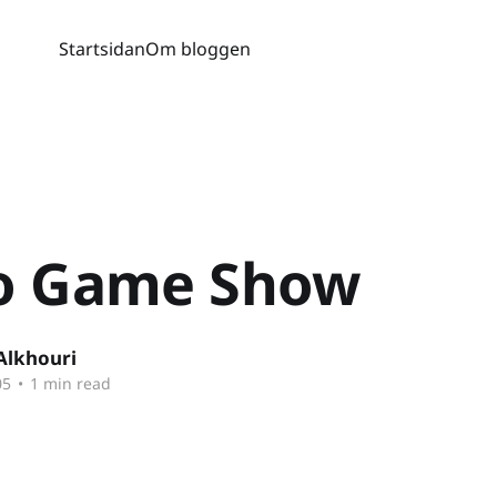
Startsidan
Om bloggen
o Game Show
Alkhouri
05
•
1 min read