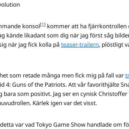
[
1
]
mmande konsol
kommer att ha fjärrkontrollen
jag kände likadant som dig när jag först såg bilden
ig när jag fick kolla på
teaser-trailern
, plöstligt 
het som retade många men fick mig på fall var
t
d 4: Guns of the Patriots. Att vår favorithjälte Sna
 bara som positivt. Jag ser en cynisk Christoffe
uvudrollen. Kärlek igen var det visst.
, detta var vad Tokyo Game Show handlade om för