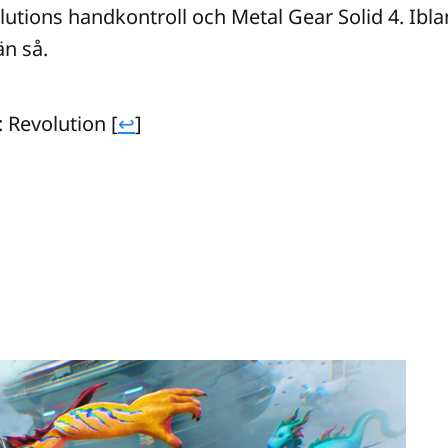
utions handkontroll och Metal Gear Solid 4. Ibl
n så.
Revolution [
↩
]