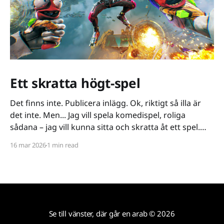
Ett skratta högt-spel
Det finns inte. Publicera inlägg. Ok, riktigt så illa är
det inte. Men... Jag vill spela komedispel, roliga
sådana – jag vill kunna sitta och skratta åt ett spel.
Det verkar vara riktigt svårt. Spel låser antingen in sig
16 mar 2026
1 min read
på ett kiss och bajs-spår eller så lutar de sig på
Se till vänster, där går en arab
© 2026