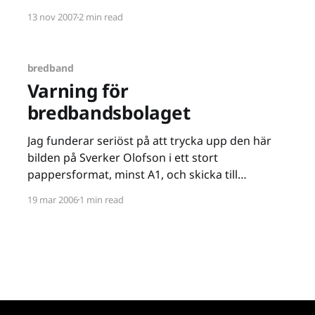
[http://se.playstationmail.com/Key=5272.KmNC.Y.
13 nov 2007
2 min read
T.F4pmwG]. Ett stort misstag. Min okunnighet
vore att föredra, jag hade aldrig läst
användarvillkoren om inte mailet gjort mig
bredband
nyfiken, men
Varning för
bredbandsbolaget
Jag funderar seriöst på att trycka upp den här
bilden på Sverker Olofson i ett stort
pappersformat, minst A1, och skicka till
Bredbandsbolaget som ett outtalat hot. Mina
19 mar 2006
1 min read
föräldrar hade tröttnat på Tele2s ADSL och valde
att byta. Bredbandsbolagets erbjudande
hamnade precis i rätt tid vid frukostbordet och
de slog