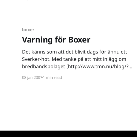
att jag hittat två lösningar som faktiskt gett mig
exakt den hjälp jag behövt. Det började
boxer
Varning för Boxer
Det känns som att det blivit dags för ännu ett
Sverker-hot. Med tanke på att mitt inlägg om
bredbandsbolaget [http://www.tmn.nu/blog/?
p=313] blivit ett av mina mest lästa tänker jag
08 jan 2007
1 min read
bjuda på ännu mer konsumentjournalistik. Akta
dig för Boxer om du inte bor under optimala