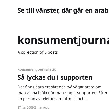
Se till vänster, där går en arab
konsumentjourna
A collection of 5 posts
konsumentjournalistik
Så lyckas du i supporten
Det finns bara ett sätt och två vägar att ta om
man vill ha hjälp när man ringer supporten. Efter
en period av telefonsamtal, mail och
chattsessioner kan jag känna mig rätt säker på
27 jan 2009
2 min read