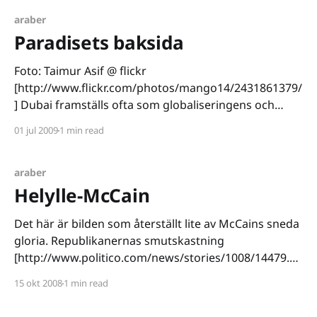
invandrarröster" som får mig att skaka på huvudet.
Är det verkligen så att svenska journalister än
araber
Paradisets baksida
Foto: Taimur Asif @ flickr
[http://www.flickr.com/photos/mango14/2431861379/
] Dubai framställs ofta som globaliseringens och
kapitalismens ögonsten. Ett borgligt Eden. Ett
01 jul 2009
1 min read
skattefritt samhälle där entreprenörskap står i fokus.
Det är rätt lätt att gå på bilden av Dubai som det
perfekta samhället när man ser projekt som Burj
araber
Helylle-McCain
Det här är bilden som återställt lite av McCains sneda
gloria. Republikanernas smutskastning
[http://www.politico.com/news/stories/1008/14479.ht
ml] har ju annars varit så smutsig att även de
15 okt 2008
1 min read
härdade amerikanska väljarna ryggat tillbaka. Obama
ska ju ha umgåtts med terrorister, varit muslim i