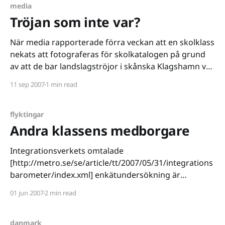
smyg, pratat med intellektuella,
media
Tröjan som inte var?
När media rapporterade förra veckan att en skolklass
nekats att fotograferas för skolkatalogen på grund
av att de bar landslagströjor i skånska Klagshamn var
jag en av många som tyckte att rektorn betett sig
11 sep 2007
1 min read
väldigt underligt, speciellt med tanke på att det var en
landskamp mot Danmark runt hörnet. Nu
flyktingar
Andra klassens medborgare
Integrationsverkets omtalade
[http://metro.se/se/article/tt/2007/05/31/integrations
barometer/index.xml] enkätundersökning är
självfallet rätt sårande. Ändå kan jag inte låta bli att
01 jun 2007
2 min read
förstå de här människorna och kanske till och med
känna en viss sympati. Varje gång en av oss
utlänningar hamnar i blickomfånget påminner vi
danmark