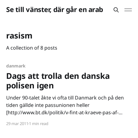
Se till vänster, där går en arab
rasism
A collection of 8 posts
danmark
Dags att trolla den danska
polisen igen
Under 90-talet åkte vi ofta till Danmark och på den
tiden gällde inte passunionen heller
[http://www.bt.dk/politik/v-fint-at-kraeve-pas-af-
farvede-svenskere]. Vad värre var att inte heller
29 mar 2011
1 min read
Schengen-avtalet var på plats vilket alltid innebar
gränskontroller. När vi steg av färjan i