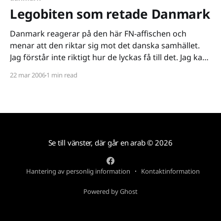
Legobiten som retade Danmark
Danmark reagerar på den här FN-affischen och
menar att den riktar sig mot det danska samhället.
Jag förstår inte riktigt hur de lyckas få till det. Jag kan
tolka bilden på rätt många sätt. Men om vi skall
22 mar 2006
1 min read
fokusera på danskarnas problem så kan jag mena att
Lego-biten
Se till vänster, där går en arab
© 2026
Hantering av personlig information
Kontaktinformation
Powered by Ghost