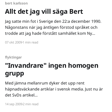
bert karlsson
Allt det jag vill säga Bert
Jag satte min fot i Sverige den 22:a december 1990.
Någonstans när jag äntligen förstod språket och
trodde att jag hade förstått samhället kom Ny
Demokrati
07 okt 2009
1 min read
[http://sv.wikipedia.org/wiki/Ny_demokrati_%28Sverig
e%29] in i riksdagen vid valet 1991. Bert Karlsson,
Vivianne Franzén och Ian Wachtmeister kom
flyktingar
"Invandrare" ingen homogen
grupp
Med jämna mellanrum dyker det upp rent
häpnadsväckande artiklar i svensk media. Just nu är
det SvDs artikel
[http://www.svd.se/nyheter/inrikes/artikel_3519849.sv
14 sep 2009
2 min read
d] "Fremskrittspartiet kan få oväntat många