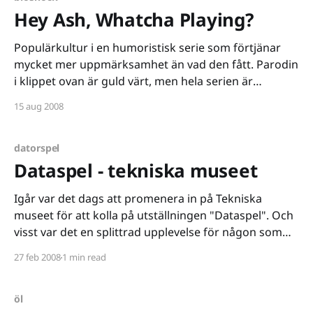
Hey Ash, Whatcha Playing?
Populärkultur i en humoristisk serie som förtjänar
mycket mer uppmärksamhet än vad den fått. Parodin
i klippet ovan är guld värt, men hela serien är
fantastisk. Förvisso gäller det att man inte helt
15 aug 2008
frånkopplat sig den barnsliga humorn, men om man
fortfarande tycker att Will Ferrell och Seth Rogen är
datorspel
Dataspel - tekniska museet
Igår var det dags att promenera in på Tekniska
museet för att kolla på utställningen "Dataspel". Och
visst var det en splittrad upplevelse för någon som
mig som får väl anses ha koll på branschen. Knappast
27 feb 2008
1 min read
förvånande ligger kunskapsnivån på en ytlig nivå,
utställningen är utan tvekan riktad
öl