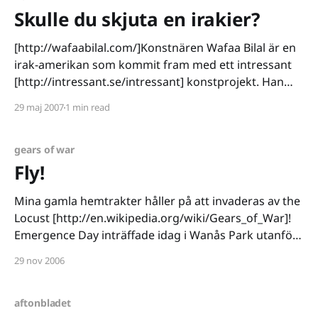
Skulle du skjuta en irakier?
[http://wafaabilal.com/]Konstnären Wafaa Bilal är en
irak-amerikan som kommit fram med ett intressant
[http://intressant.se/intressant] konstprojekt. Han
har nämligen omvandlat sin tillfälliga etta (beläget i
29 maj 2007
1 min read
ett galleri) till en krigszon. En webbkamera och ett
paintballgevär är uppsatt och frågan är ställd, skulle
du kunna skjuta
gears of war
Fly!
Mina gamla hemtrakter håller på att invaderas av the
Locust [http://en.wikipedia.org/wiki/Gears_of_War]!
Emergence Day inträffade idag i Wanås Park utanför
Kristianstad. Skicka in marintrupperna! Monstret
29 nov 2006
sägs vara 10 meter högt och väga 10 ton. Om Gears
of War lärt oss någonting så är det
aftonbladet