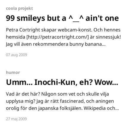
fokus. Trycket blir dock för stort och Jyllandsposten
ber om
coola projekt
99 smileys but a ^__^ ain't one
Petra Cortright skapar webcam-konst. Och hennes
hemsida [http://petracortright.com/] är sinnessjuk!
Jag vill även rekommendera bunny banana
[http://petracortright.com/bunny%20banana/bunny_
07 aug 2009
banana.html].
humor
Umm... Inochi-Kun, eh? Wow...
Vad är det här? Någon som vet och skulle vilja
upplysa mig? Jag är rätt fascinerad, och aningen
orolig för den japanska folksjälen. Wikipedia och
google ger inte mycket. Jag får veta att inochi betyder
27 maj 2009
liv. Och kun står för "unge herrn", på ett ungefär, helt
enkelt en