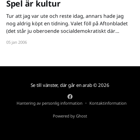
Spel är kultur
Tur att jag var ute och reste idag, annars hade jag
nog aldrig köpt en tidning. Valet föll på Aftonbladet
(det står ju oberoende socialdemokratiskt där
någonstans och det rätt ovanligt med aningen
05 jan 2006
vänsterinriktade kvällstidningar...). Och där, sidan 4.
Spelet räddade mitt liv läser jag. En kulturartikel av
poeten Jenny
Se till vänster, där går en arab
© 2026
Hantering av personlig information
Kontaktinformation
Powered by Ghost