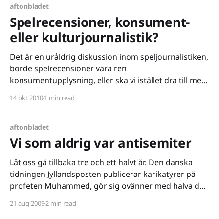
aftonbladet
Spelrecensioner, konsument-
eller kulturjournalistik?
Det är en uråldrig diskussion inom speljournalistiken,
borde spelrecensioner vara ren
konsumentupplysning, eller ska vi istället dra till med
kritisk kulturjournalistik? Någonstans blev det
14 okt 2010
1 min read
faktiskt aldrig någon debatt inom spelmedia - efter
New Game Journalisms
[http://gillen.cream.org/wordpress_html/?page_id=3]
aftonbladet
intåg var det givet bland Sveriges spelredaktörer
Vi som aldrig var antisemiter
Låt oss gå tillbaka tre och ett halvt år. Den danska
tidningen Jyllandsposten publicerar karikatyrer på
profeten Muhammed, gör sig ovänner med halva den
troende muslimska befolkningen, men får stöd av
21 aug 2009
2 min read
världen i stort där försvaret av pressfriheten står i