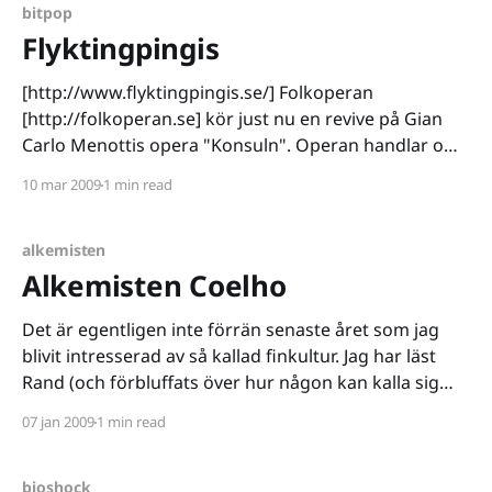
bitpop
Flyktingpingis
[http://www.flyktingpingis.se/] Folkoperan
[http://folkoperan.se] kör just nu en revive på Gian
Carlo Menottis opera "Konsuln". Operan handlar om
hur människor i flykt far illa i byråkratins värld. I den
10 mar 2009
1 min read
uppdaterade versionen som just nu spelas får vi följa
Magda som söker asyl i Sverige
alkemisten
Alkemisten Coelho
Det är egentligen inte förrän senaste året som jag
blivit intresserad av så kallad finkultur. Jag har läst
Rand (och förbluffats över hur någon kan kalla sig
objektivist frivilligt), jag har läst Murakami (och
07 jan 2009
1 min read
förundrats över denna människas tankevärld) och till
jul önskade jag mig Alkemisten av Paulo Coelho för
bioshock