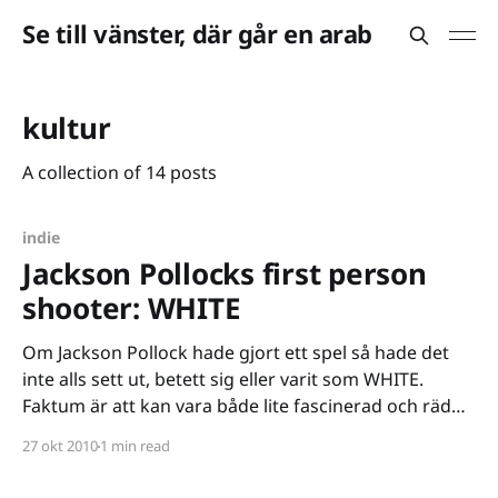
Se till vänster, där går en arab
kultur
A collection of 14 posts
indie
Jackson Pollocks first person
shooter: WHITE
Om Jackson Pollock hade gjort ett spel så hade det
inte alls sett ut, betett sig eller varit som WHITE.
Faktum är att kan vara både lite fascinerad och rädd
för vad Pollock hade kunnat skapa om han fått fria
27 okt 2010
1 min read
händer i spelform. WHITE är dock ett spel som
definitivt