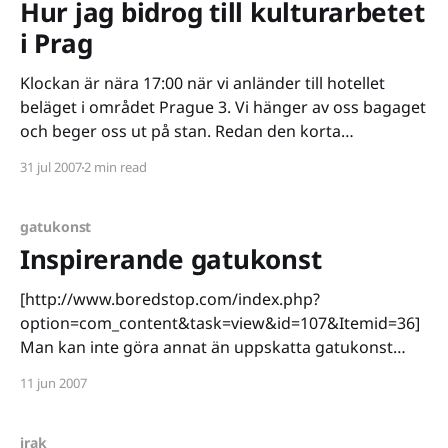
Hur jag bidrog till kulturarbetet
i Prag
Klockan är nära 17:00 när vi anländer till hotellet
beläget i området Prague 3. Vi hänger av oss bagaget
och beger oss ut på stan. Redan den korta
promenaden på 10 minuter in till centrum är
31 jul 2007
2 min read
häpnadsväckande. Varenda byggnad är ett
konstverk. Statyer, fontäner och balkonger tävlar om
vår
gatukonst
Inspirerande gatukonst
[http://www.boredstop.com/index.php?
option=com_content&task=view&id=107&Itemid=36]
Man kan inte göra annat än uppskatta gatukonst
som går så pass långt som exemplet på bilden ovan
11 jun 2007
(klickbar). Ambitionsnivån är uppenbart skyhög och
genomförandet är briljant. På samma gång är
lekfullheten
irak