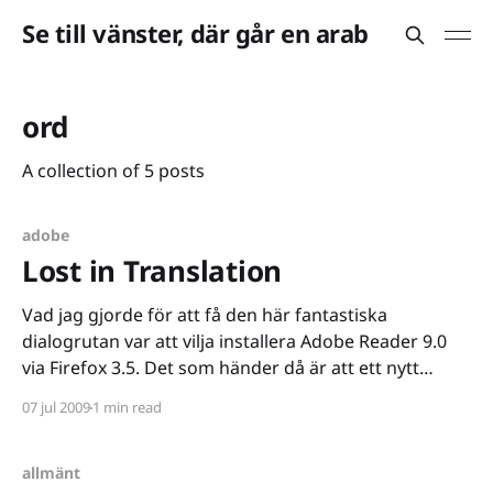
Se till vänster, där går en arab
ord
A collection of 5 posts
adobe
Lost in Translation
Vad jag gjorde för att få den här fantastiska
dialogrutan var att vilja installera Adobe Reader 9.0
via Firefox 3.5. Det som händer då är att ett nytt
tillägg installerar sig som sedan då hämtar hem
07 jul 2009
1 min read
Reader och installerar det. Sen satt jag och stirrade
en bra stund
allmänt