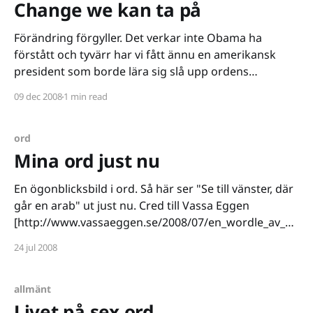
Change we kan ta på
Förändring förgyller. Det verkar inte Obama ha
förstått och tyvärr har vi fått ännu en amerikansk
president som borde lära sig slå upp ordens
innebörd i ett lexikon. Men jag har i alla fall lite äkta
09 dec 2008
1 min read
change i mitt liv. Som konsult är det rätt givet att man
avslutar ett
ord
Mina ord just nu
En ögonblicksbild i ord. Så här ser "Se till vänster, där
går en arab" ut just nu. Cred till Vassa Eggen
[http://www.vassaeggen.se/2008/07/en_wordle_av_va
ssa_eggen.html]. Testa själv på Wordle
24 jul 2008
[http://wordle.net/] - det funkar även att klistra in den
där
allmänt
Livet på sex ord