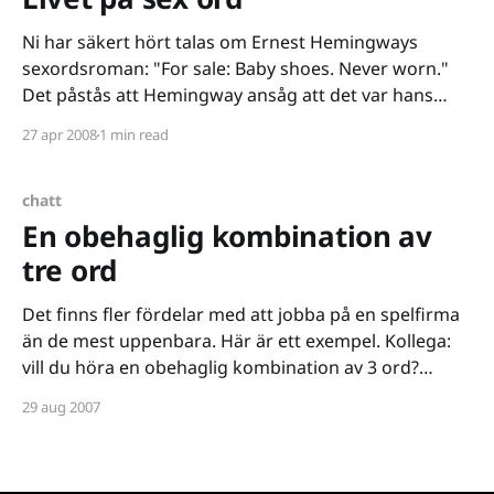
Ni har säkert hört talas om Ernest Hemingways
sexordsroman: "For sale: Baby shoes. Never worn."
Det påstås att Hemingway ansåg att det var hans
bästa verk. Det finns onekligen en charm i att vara så
27 apr 2008
1 min read
kortfattad som möjligt. Tidningen Wired
[http://www.wired.com/wired/archive/14.11/
chatt
En obehaglig kombination av
tre ord
Det finns fler fördelar med att jobba på en spelfirma
än de mest uppenbara. Här är ett exempel. Kollega:
vill du höra en obehaglig kombination av 3 ord?
Naseer: heheheh, shoot! Kollega: papercut på
29 aug 2007
ollonhålet Kollega: haha Naseer: 😀 Naseer: how
when how Kollega: google... Naseer: tråden
[http://www.fragbite.com/