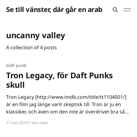
Se till vänster, där går en arab
uncanny valley
A collection of 4 posts
daft punk
Tron Legacy, för Daft Punks
skull
Tron Legacy [http://www.imdb.com/title/tt1104001/]
är en film jag länge varit skeptisk till. Tron är ju en
klassiker, och även om den inte är överdrivet bra så
myser jag gärna över rullen en trött söndag. Det här
11 nov 2010
1 min read
med en uppföljare till en film som redan gjort sitt