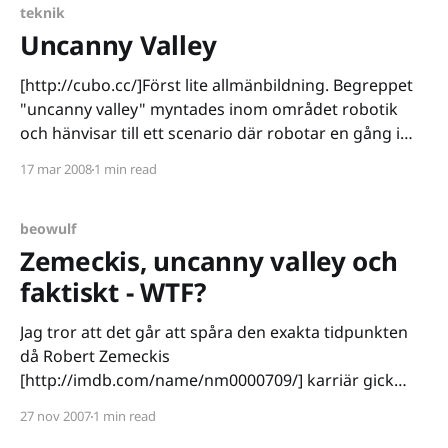
teknik
Uncanny Valley
[http://cubo.cc/]Först lite allmänbildning. Begreppet
"uncanny valley" myntades inom området robotik
och hänvisar till ett scenario där robotar en gång i
tiden kommer att vara så naturtrogna att vi kommer
17 mar 2008
1 min read
att känna ett obehag då vi vet att någonting inte
stämmer – vi kommer då att befinna
beowulf
Zemeckis, uncanny valley och
faktiskt - WTF?
Jag tror att det går att spåra den exakta tidpunkten
då Robert Zemeckis
[http://imdb.com/name/nm0000709/] karriär gick
käpprätt åt helvete. Det var nämligen när han skrev
27 nov 2007
1 min read
på som producent för Ghost Ship