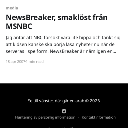
[http://imdb.com/title/tt0288477/]. Sedan dess har
Zemeckis varit drivande för sådana hits som
media
NewsBreaker, smaklöst från
MSNBC
Jag antar att NBC försökt vara lite hippa och tänkt sig
att kidsen kanske ska börja läsa nyheter nu när de
serveras i spelform. NewsBreaker är nämligen en
Breakout [http://www.mobygames.com/game/atari-
18 apr 2007
1 min read
2600/breakout_]-klon där det gäller att samla på
rubriker för att få extraliv och
Se till vänster, där går en arab
© 2026
Hantering av personlig information
Kontaktinformation