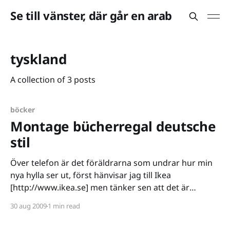
Se till vänster, där går en arab
tyskland
A collection of 3 posts
böcker
Montage bücherregal deutsche
stil
Över telefon är det föräldrarna som undrar hur min
nya hylla ser ut, först hänvisar jag till Ikea
[http://www.ikea.se] men tänker sen att det är
alldeles för tråkigt. Jag har länge försökt lära mig
30 aug 2009
1 min read
sätta ihop lite videos och filmklipp, varför inte börja
nu? Sagt och gjort.