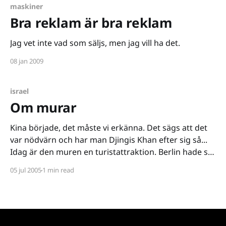
maskiner
Bra reklam är bra reklam
Jag vet inte vad som säljs, men jag vill ha det.
08 jan 2009
israel
Om murar
Kina började, det måste vi erkänna. Det sägs att det
var nödvärn och har man Djingis Khan efter sig så...
Idag är den muren en turistattraktion. Berlin hade sin
mur, den blev symbolen för delningen av världen
05 jul 2005
1 min read
under det kalla kriget, när jag ser bilderna på hur den
rivs ner