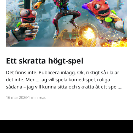
Ett skratta högt-spel
Det finns inte. Publicera inlägg. Ok, riktigt så illa är
det inte. Men... Jag vill spela komedispel, roliga
sådana – jag vill kunna sitta och skratta åt ett spel.
Det verkar vara riktigt svårt. Spel låser antingen in sig
16 mar 2026
1 min read
på ett kiss och bajs-spår eller så lutar de sig på