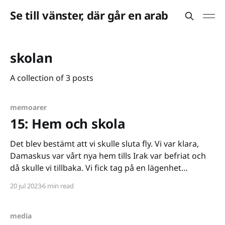
Se till vänster, där går en arab
skolan
A collection of 3 posts
memoarer
15: Hem och skola
Det blev bestämt att vi skulle sluta fly. Vi var klara,
Damaskus var vårt nya hem tills Irak var befriat och
då skulle vi tillbaka. Vi fick tag på en lägenhet
våningen under khala Hiams. Beige väggar, golv och
20 jul 2023
6 min read
tak. Fuktskador, sprickor och mögel. Högsta
Yarmouk-standard. Med fördelen att
media