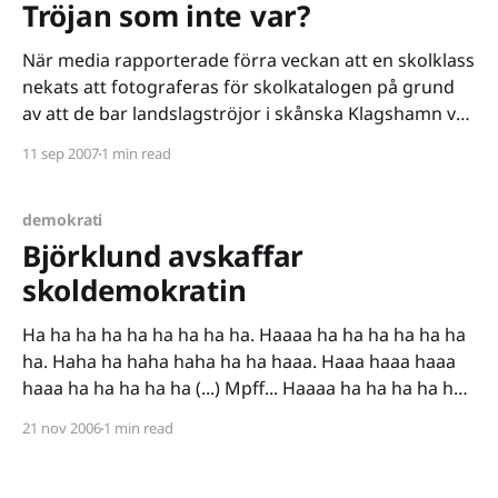
Tröjan som inte var?
När media rapporterade förra veckan att en skolklass
nekats att fotograferas för skolkatalogen på grund
av att de bar landslagströjor i skånska Klagshamn var
jag en av många som tyckte att rektorn betett sig
11 sep 2007
1 min read
väldigt underligt, speciellt med tanke på att det var en
landskamp mot Danmark runt hörnet. Nu
demokrati
Björklund avskaffar
skoldemokratin
Ha ha ha ha ha ha ha ha ha. Haaaa ha ha ha ha ha ha
ha. Haha ha haha haha ha ha haaa. Haaa haaa haaa
haaa ha ha ha ha ha (...) Mpff... Haaaa ha ha ha ha ha
ha ha. Ha ha ha ha ha ha ha ha
21 nov 2006
1 min read