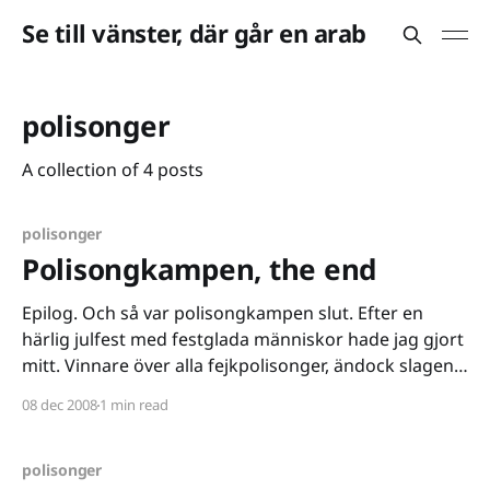
Se till vänster, där går en arab
polisonger
A collection of 4 posts
polisonger
Polisongkampen, the end
Epilog. Och så var polisongkampen slut. Efter en
härlig julfest med festglada människor hade jag gjort
mitt. Vinnare över alla fejkpolisonger, ändock slagen
av en mästare med mycket bättre polisonger än de
08 dec 2008
1 min read
jag lyckats uppbåda. Men om man nu var tvungen att
komma på andra plats så hade man helst
polisonger