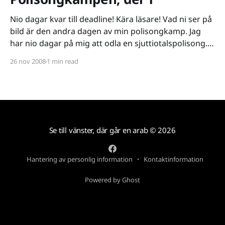
Nio dagar kvar till deadline! Kära läsare! Vad ni ser på
bild är den andra dagen av min polisongkamp. Jag
har nio dagar på mig att odla en sjuttiotalspolisong.
All logik i världen säger att det är omöjligt. Och här
26 nov 2008
1 min read
behöver jag din hjälp. Senast den 5:e december
måste
Se till vänster, där går en arab
© 2026
Hantering av personlig information
Kontaktinformation
Powered by Ghost