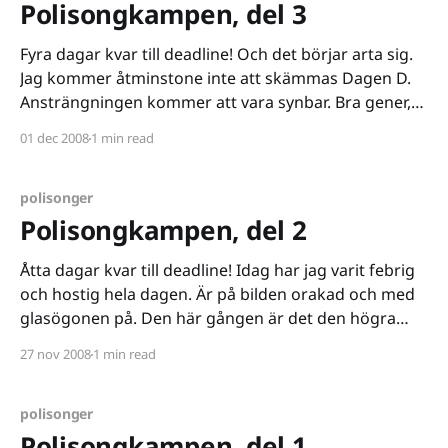
Polisongkampen, del 3
Fyra dagar kvar till deadline! Och det börjar arta sig.
Jag kommer åtminstone inte att skämmas Dagen D.
Ansträngningen kommer att vara synbar. Bra gener,
bra gener är det allt. Och av kvinnorna har jag lärt
01 dec 2008
1 min read
mig att man kan trolla, det är inte svårt att få till en
ännu
polisonger
Polisongkampen, del 2
Åtta dagar kvar till deadline! Idag har jag varit febrig
och hostig hela dagen. Är på bilden orakad och med
glasögonen på. Den här gången är det den högra
polisongen som syns i bild. Vilket påminner mig om
27 nov 2008
1 min read
mitt första misstag, jag såg till att definera hur
polisongen skulle se
polisonger
Polisongkampen, del 1