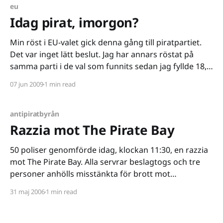
integritet. Jag hoppas att det här betyder att
eu
Engström tänker använda
Idag pirat, imorgon?
Min röst i EU-valet gick denna gång till piratpartiet.
Det var inget lätt beslut. Jag har annars röstat på
samma parti i de val som funnits sedan jag fyllde 18,
den här gången kändes det dock motiverat att bryta
07 jun 2009
1 min read
traditionen. För hur än jag vänder och vrider på det
antipiratbyrån
Razzia mot The Pirate Bay
50 poliser genomförde idag, klockan 11:30, en razzia
mot The Pirate Bay. Alla servrar beslagtogs och tre
personer anhölls misstänkta för brott mot
upphovsrätten. Nu ska servrarna genomsökas efter
31 maj 2006
1 min read
upphovsrättskyddat material och bevis säkras. Det är
här det blir riktigt intressant. The Pirate Bays servrar
innehåller troligen inget upphovsrättskyddat