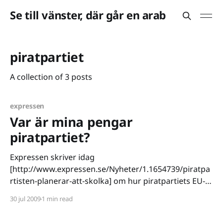
Se till vänster, där går en arab
piratpartiet
A collection of 3 posts
expressen
Var är mina pengar
piratpartiet?
Expressen skriver idag
[http://www.expressen.se/Nyheter/1.1654739/piratpa
rtisten-planerar-att-skolka] om hur piratpartiets EU-
parlamentariker Christian Engström tänker skolka sig
30 jul 2009
1 min read
genom valperioden, han tänker nämligen inte vara
med om möten som behandlar annat än hjärtefrågan