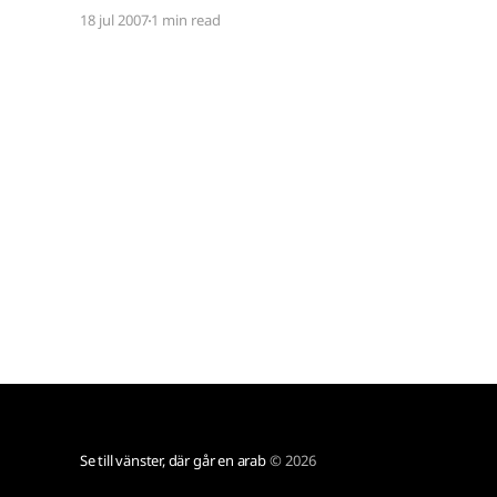
lojalitet och galenskap har han tagit Microsofts
18 jul 2007
1 min read
fanboys (och alla oss andra) med storm.
Beskedet [http://kotaku.com/gaming/top/ea-
confirms-moores-new-job-279453.php]
Se till vänster, där går en arab
© 2026