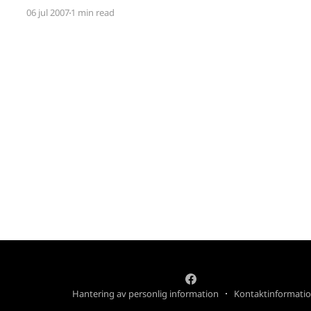
problemen med Red Lights of Death
06 jul 2007
1 min read
[http://en.wikipedia.org/wiki/Xbox_360_technical
_problems] (RLoD) till Xbox 360. Xbox-chefen
Peter Moore gick ut med ett öppet
Hantering av personlig information
Kontaktinformati