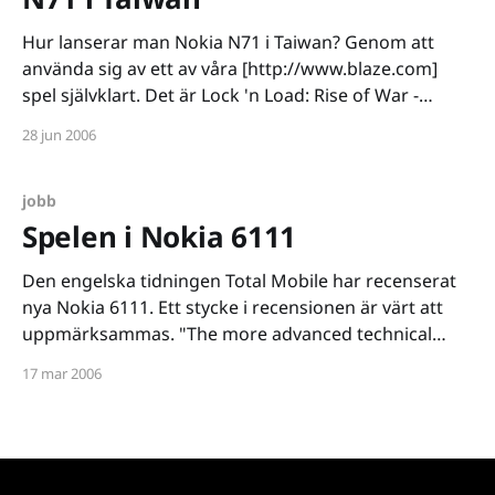
Hur lanserar man Nokia N71 i Taiwan? Genom att
använda sig av ett av våra [http://www.blaze.com]
spel självklart. Det är Lock 'n Load: Rise of War -
föregångaren till Lock 'n Load 2 (se tidigare
28 jun 2006
[http://www.tmn.nu/blog/?p=412] inlägg) - som får
äran
jobb
Spelen i Nokia 6111
Den engelska tidningen Total Mobile har recenserat
nya Nokia 6111. Ett stycke i recensionen är värt att
uppmärksammas. "The more advanced technical
capabilities of the 6111 show up again in the included
17 mar 2006
games. There are four as standard, with the option to
download more - though it should be a