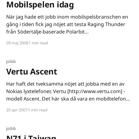
Mobilspelen idag
När jag hade ett jobb inom mobilspelsbranschen en
gång i tiden fick jag nöjet att testa Raging Thunder
från Södertälje-baserade Polarbit
[http://www.polarbit.com/]. Året var 2006 och spelet
09 maj 2008
1 min read
var ett klassiskt arkadracer, grejen var dock att det
såg förbannat snyggt ut. Flytet och fartkänslan var
också imponerande
jobb
Vertu Ascent
Har haft det tveksamma nöjet att jobba med en av
Nokias lyxtelefoner, Vertu [http://www.vertu.com] -
modell Ascent. Det här ska då vara en mobiltelefon
som riktar sig till big spenders, priserna varierar allt
20 apr 2007
1 min read
mellan 25000-30000 kronor till hundratusentalet
kronor. Först var jag faktiskt rätt arg över slöseriet,
jobb
N71 i Taiwan