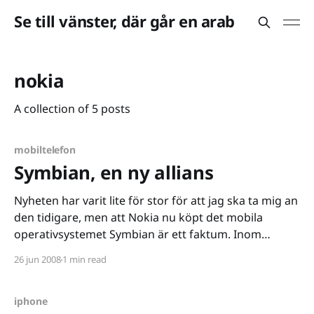
Se till vänster, där går en arab
nokia
A collection of 5 posts
mobiltelefon
Symbian, en ny allians
Nyheten har varit lite för stor för att jag ska ta mig an
den tidigare, men att Nokia nu köpt det mobila
operativsystemet Symbian är ett faktum. Inom
mobilbranschen är detta, kanske inte så konstigt, en
26 jun 2008
1 min read
väldigt stor affär. När man pratar med folk som
jobbar med Symbian är intrycket
iphone