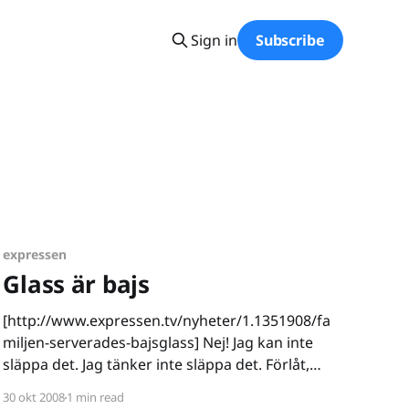
Sign in
Subscribe
expressen
Glass är bajs
[http://www.expressen.tv/nyheter/1.1351908/fa
miljen-serverades-bajsglass] Nej! Jag kan inte
släppa det. Jag tänker inte släppa det. Förlåt,
men vissa saker måste redas ut. En barnfamilj i
30 okt 2008
1 min read
Australien serverades bajsglass