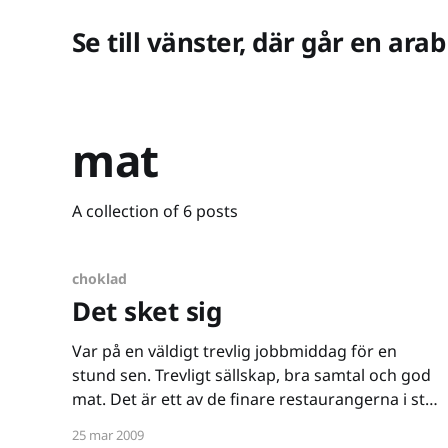
Se till vänster, där går en arab
mat
A collection of 6 posts
choklad
Det sket sig
Var på en väldigt trevlig jobbmiddag för en
stund sen. Trevligt sällskap, bra samtal och god
mat. Det är ett av de finare restaurangerna i stan
och stället lever upp till sitt rykte. Sen kommer
25 mar 2009
desserten. Och... är det bara jag?