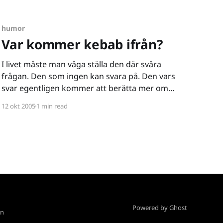
[http://www.expressen.tv/nyheter/1.1351908/fa
miljen-serverades-bajsglass] efter att ha klagat
humor
på en
Var kommer kebab ifrån?
I livet måste man våga ställa den där svåra
frågan. Den som ingen kan svara på. Den vars
svar egentligen kommer att berätta mer om
personen som över huvud taget ställt frågan än
12 okt 2005
1 min read
om sakfrågan i... fråga. Var kommer kebab ifrån?
Efter intensiva studier i kombination med
stenhård forskning i
Powered by Ghost
on