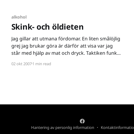
likadant som slurm.
alkohol
Skink- och öldieten
Jag gillar att utmana fördomar. En liten smålöjlig
grej jag brukar göra är därför att visa var jag
står med hjälp av mat och dryck. Taktiken funkar
egentligen bara en gång, därför brukar jag
02 okt 2007
1 min read
passa på första gången jag ska ut och äta med
nya bekantskaper, kollegor, klasskompisar eller
vad
Hantering av personlig information
Kontaktinformati