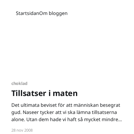
Startsidan
Om bloggen
choklad
Tillsatser i maten
Det ultimata beviset för att människan besegrat
gud. Naseer tycker att vi ska lämna tillsatserna
alone. Utan dem hade vi haft så mycket mindre
godis att välja mellan. Speciellt inte smarriga
28 nov 2008
ischokladen som jag misstänker smakar exakt