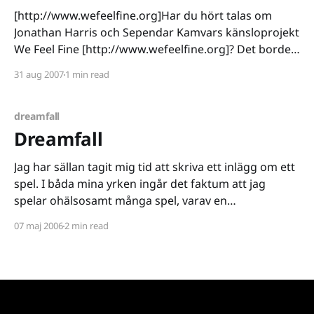
[http://www.wefeelfine.org]Har du hört talas om
Jonathan Harris och Sependar Kamvars känsloprojekt
We Feel Fine [http://www.wefeelfine.org]? Det borde
du ha gjort, och om inte är det inte för sent att ändra
31 aug 2007
1 min read
på saken. Sedan augusti 2005 har våra känslor
kategoriserats. Känslor har skördats från
dreamfall
Dreamfall
Jag har sällan tagit mig tid att skriva ett inlägg om ett
spel. I båda mina yrken ingår det faktum att jag
spelar ohälsosamt många spel, varav en
deprimerande majoritet misslyckas med att lämna
07 maj 2006
2 min read
minsta intryck på mig. Här om dagen lyckades jag
klura mig igenom The Longest Journey [http: