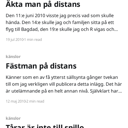
Äkta man på distans
Den 11:e juni 2010 visste jag precis vad som skulle
hända. Den 14:e skulle jag och familjen sitta på ett
flyg till Bagdad, den 19:e skulle jag och R vigas och
sen skulle jag spendera en månad i Bagdad för att
19 jul 2010
1 min read
dra hem igen och vänta på
känslor
Fästman på distans
Känner som en av få ytterst sällsynta gånger tvekan
till om jag verkligen vill publicera detta inlägg. Det här
är utelämnande på en helt annan nivå. Självklart har
jag ändå vågat trycka på publicera, i och med att du
12 maj 2010
2 min read
läser inlägget här och nu. Men satan vad jag har
våndats.
känslor
Tårar är inte till spillo