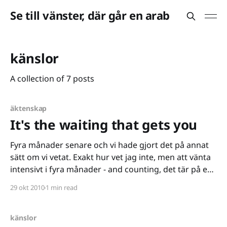
Se till vänster, där går en arab
känslor
A collection of 7 posts
äktenskap
It's the waiting that gets you
Fyra månader senare och vi hade gjort det på annat
sätt om vi vetat. Exakt hur vet jag inte, men att vänta
intensivt i fyra månader - and counting, det tär på en,
det tär på oss båda. Att bo tillsammans under samma
29 okt 2010
1 min read
tak, till och med det går att krångla
känslor