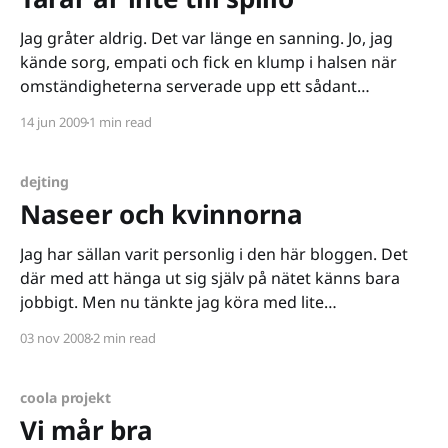
Jag gråter aldrig. Det var länge en sanning. Jo, jag
kände sorg, empati och fick en klump i halsen när
omständigheterna serverade upp ett sådant
känsloläge - men jag grät aldrig. Jag kunde en gång i
14 jun 2009
1 min read
tiden tycka att folk var banala som talade om att
gråta till en film, en
dejting
Naseer och kvinnorna
Jag har sällan varit personlig i den här bloggen. Det
där med att hänga ut sig själv på nätet känns bara
jobbigt. Men nu tänkte jag köra med lite
chockdoktrin för att komma över min bloggtorka.
03 nov 2008
2 min read
Välkommen till inlägget om Naseer och kvinnorna.
Joråsåatt. Jag har inte precis haft den
coola projekt
Vi mår bra