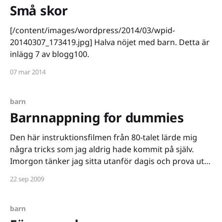
Små skor
[/content/images/wordpress/2014/03/wpid-
20140307_173419.jpg] Halva nöjet med barn. Detta är
inlägg 7 av blogg100.
07 mar 2014
barn
Barnnappning for dummies
Den här instruktionsfilmen från 80-talet lärde mig
några tricks som jag aldrig hade kommit på själv.
Imorgon tänker jag sitta utanför dagis och prova ut
vad som funkar i dagens samhälle på ditt barn. Yay!
22 sep 2009
Och om du kära läsare gör misstaget att berätta vår
lilla hemlighet för någon.
barn