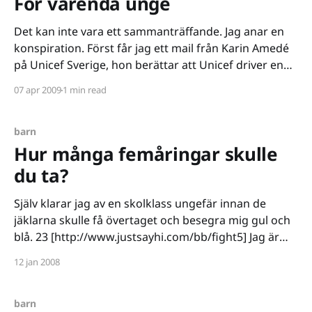
För varenda unge
Det kan inte vara ett sammanträffande. Jag anar en
konspiration. Först får jag ett mail från Karin Amedé
på Unicef Sverige, hon berättar att Unicef driver en
kampanj som fokuserar på att 300 000 barn tvingas
07 apr 2009
1 min read
vara soldater just nu i världen, att en och en halv
miljon barn säljs
barn
Hur många femåringar skulle
du ta?
Själv klarar jag av en skolklass ungefär innan de
jäklarna skulle få övertaget och besegra mig gul och
blå. 23 [http://www.justsayhi.com/bb/fight5] Jag är
säker på att om vi hjälps åt så skulle vi klara oss
12 jan 2008
bättre. Jag menar, vi pratar faktiskt om femåringar, de
har
barn