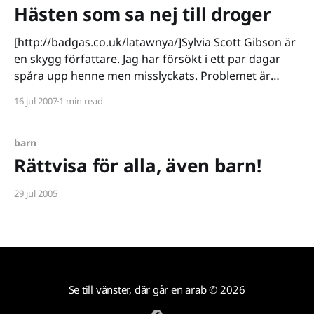
Hästen som sa nej till droger
[http://badgas.co.uk/latawnya/]Sylvia Scott Gibson är
en skygg författare. Jag har försökt i ett par dagar
spåra upp henne men misslyckats. Problemet är
självfallet den bok hon skrivit: Latawnya, the Naughty
16 jul 2007
1 min read
Horse, Learns to Say No to Drugs. Skriver man en
sådan bok är det givet att
barn
Rättvisa för alla, även barn!
29 jul 2005
Se till vänster, där går en arab
© 2026