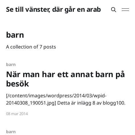
Se till vänster, där går en arab
barn
A collection of 7 posts
barn
När man har ett annat barn på
besök
[/content/images/wordpress/2014/03/wpid-
20140308_190051.jpg] Detta är inlägg 8 av blogg100.
08 mar 2014
barn