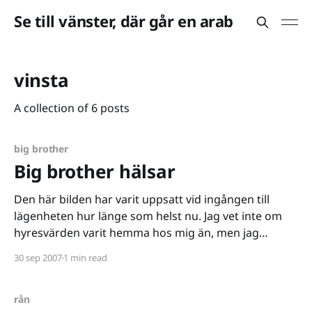
Se till vänster, där går en arab
vinsta
A collection of 6 posts
big brother
Big brother hälsar
Den här bilden har varit uppsatt vid ingången till
lägenheten hur länge som helst nu. Jag vet inte om
hyresvärden varit hemma hos mig än, men jag
slutade i alla fall bry mig någon gång den här veckan.
30 sep 2007
1 min read
[http://www.flickr.com/photos/ainudil/1463638705/]
Justering av toalettstolarna alltså... vad
rån