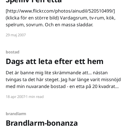
[http://www.flickr.com/photos/ainudil/520510499/]
(klicka för en större bild) Vardagsrum, tv-rum, kök,
spelrum, sovrum. Och en massa sladdar.
29 maj 2007
bostad
Dags att leta efter ett hem
Det är banne mig lite skrämmande att... nästan
tvingas ta det här steget. Jag har länge varit missnöjd
med min nuvarande bostad - en etta på 20 kvadrat
mitt i ingenstans till ockerhyra och med tillhörande
18 apr 2007
1 min read
skumraskaffärer är inte lockande. Jag har samtidigt
varit tveksam inför hela grejen med att köpa
brandlarm
Brandlarm-bonanza