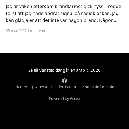
Jag är vaken eftersom brandlarmet gick nyss. Trodde
först att jag hade ändrat signal på radioklockan. Jag
kan glädja er att det inte var någon brand. Någon
idiot hade försökt sig på att laga mat klocka jävla
05 mar 2007
1 min read
halvfyra på morgonen och råkat somna. Det som förr
stektes på stekpannan blev
Se till vänster, där går en arab
© 2026
Hantering av personlig information
Kontaktinformation
Powered by Ghost