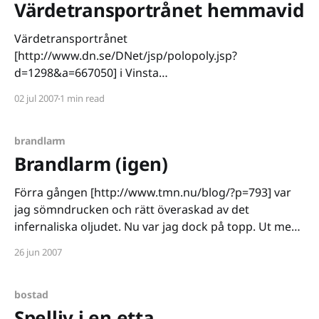
Värdetransportrånet hemmavid
Värdetransportrånet
[http://www.dn.se/DNet/jsp/polopoly.jsp?
d=1298&a=667050] i Vinsta
[http://www.svd.se/dynamiskt/stockholm24/did_1604
02 jul 2007
1 min read
4603.asp] inträffade ett par hundra meter från min
bostad. Enligt uppgifter hittades flyktbilen, en grå
Audi, på min gata. Coop Forum, marknaden som
brandlarm
råkade ut för
Brandlarm (igen)
Förra gången [http://www.tmn.nu/blog/?p=793] var
jag sömndrucken och rätt överaskad av det
infernaliska oljudet. Nu var jag dock på topp. Ut med
risk för liv och hälsa med kameran i högsta hugg för
26 jun 2007
att filma en händelse som tyvärr verkar bli allt mer
återkommande. Min
bostad
Spelliv i en etta