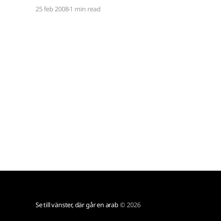
är ingen vidare effektiv energikälla, det finns en
25 feb 2008
1 min read
teoretisk gräns
[http://sv.wikipedia.org/wiki/Vindkraftverk] där
vindkraftverken sägs kunna omvandla upp till
60% av rörelseenergin till el. Och så har ju en och
Se till vänster, där går en arab
© 2026