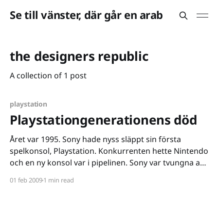
Se till vänster, där går en arab
the designers republic
A collection of 1 post
playstation
Playstationgenerationens död
Året var 1995. Sony hade nyss släppt sin första
spelkonsol, Playstation. Konkurrenten hette Nintendo
och en ny konsol var i pipelinen. Sony var tvungna att
hitta en ny approach för att bryta sig in i
01 feb 2009
1 min read
spelmarknaden. Man satsade på stil, design och
kaxighet. Instrumentellt i detta var ett av Playstations