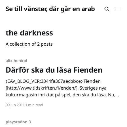
Se till vänster, där går en arab
the darkness
A collection of 2 posts
alix henirol
Därför ska du läsa Fienden
{EAV_BLOG_VER:3344fa367aecbbce} Fienden
[http://www.tidskriften.fi/enden/], Sveriges nya
kulturmagasin inriktat på spel, den ska du läsa. Nu,
helst. Fienden är ett spelmagasin som gör det Edge
09 jun 2011
1 min read
aldrig vågade göra, för att parafrasera Mats Nylund.
Fienden är ett kulturmagasin som handlar om spel -
men som saknar sådant
playstation 3