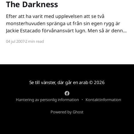
The Darkness
Efter att ha varit med upplevelsen att se två
monsterhuvuden spränga ut från sin egen rygg är
Jackie Estacado förvånansvärt lugn. Men så är denna
21-åring en härdad yrkesmördare hos maffiafamiljen
04 jul 2007
2 min read
Franchetti. Jag rynkar lite på näsan och känner
besvikelsen överskölja mig. Spelets intro var
nämligen toppen. Starbreeze [http:
Se till vänster, där går en arab
© 2026
Hantering av personlig information
Kontaktinformation
Powered by Ghost