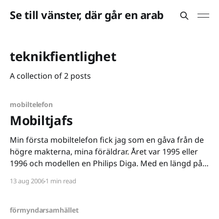
Se till vänster, där går en arab
teknikfientlighet
A collection of 2 posts
mobiltelefon
Mobiltjafs
Min första mobiltelefon fick jag som en gåva från de
högre makterna, mina föräldrar. Året var 1995 eller
1996 och modellen en Philips Diga. Med en längd på
15 centimeter (ännu längre med öppen
13 aug 2006
1 min read
nummerlucka) och en vikt på nära 200 gram fick man
vara mer än välvillig när man
förmyndarsamhället