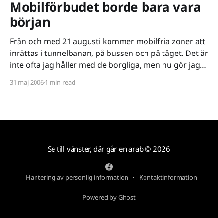
Mobilförbudet borde bara vara
början
Från och med 21 augusti kommer mobilfria zoner att
inrättas i tunnelbanan, på bussen och på tåget. Det är
inte ofta jag håller med de borgliga, men nu gör jag
det, det här förbudet är idiotiskt. Inte bara för att det
31 maj 2006
1 min read
beräknas kosta oss en halv miljon att införa och
Se till vänster, där går en arab
© 2026
Hantering av personlig information
Kontaktinformation
Powered by Ghost