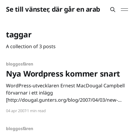
Se till vänster, där går en arab
taggar
A collection of 3 posts
bloggosfären
Nya Wordpress kommer snart
WordPress-utvecklaren Ernest MacDougal Campbell
förvarnar i ett inlägg
[http://dougal.gunters.org/blog/2007/04/03/new-
wordpress-releases-2010-and-213] om kommande
04 apr 2007
1 min read
WordPress 2.2. Tydligen ska denna version släppas i
slutet av månaden (22:a april) och introducera ett par
nyheter. WordPress kommer bland annat att
bloggosfären