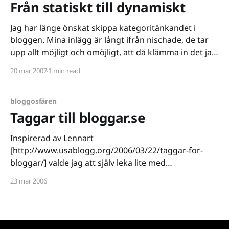
Från statiskt till dynamiskt
Jag har länge önskat skippa kategoritänkandet i
bloggen. Mina inlägg är långt ifrån nischade, de tar
upp allt möjligt och omöjligt, att då klämma in det jag
skrivit i ett antal givna kategorier har känts rätt
20 mar 2007
1 min read
begränsande. Lösningen på mina bekymmer blev till
slut pluginet Ultimate Tag Warrior [http://www.
bloggosfären
Taggar till bloggar.se
Inspirerad av Lennart
[http://www.usablogg.org/2006/03/22/taggar-for-
bloggar/] valde jag att själv leka lite med
insticksprogrammet Simpletags
23 mar 2006
[http://www.broobles.com/scripts/simpletags/] och
försöka få det att fungera med Bloggar.se
[http://www.bloggar.se] när det ursprungligen endast
fungerat ihop med Technorati [http: