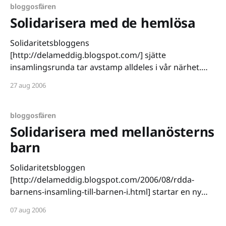
bloggosfären
Solidarisera med de hemlösa
Solidaritetsbloggens
[http://delameddig.blogspot.com/] sjätte
insamlingsrunda tar avstamp alldeles i vår närhet.
Det har nämligen blivit dags att rikta blickarna mot
27 aug 2006
Stockholms Stadsmission och dess arbete för
hemlösa. Ska jag vara brutalt ärlig är jag ingen större
fan av religiöst påverkade hjälporganisationer,
bloggosfären
faktum är att skyr dem och det
Solidarisera med mellanösterns
barn
Solidaritetsbloggen
[http://delameddig.blogspot.com/2006/08/rdda-
barnens-insamling-till-barnen-i.html] startar en ny
insamlingsrunda, den här gången riktas
07 aug 2006
pengagåvorna åt mellanösterns barn med tanke på