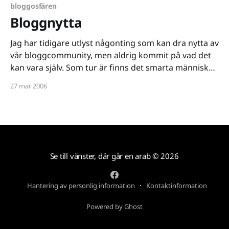
given krona
bloggosfären
Bloggnytta
Jag har tidigare utlyst någonting som kan dra nytta av
vår bloggcommunity, men aldrig kommit på vad det
kan vara själv. Som tur är finns det smarta människor
som Farsan Baloo där ute som kommer på de här
27 mar 2006
grejerna som man önskar att man kommit på själv.
En Solidaritetsblogg [http:
Se till vänster, där går en arab
© 2026
Hantering av personlig information
Kontaktinformation
Powered by Ghost