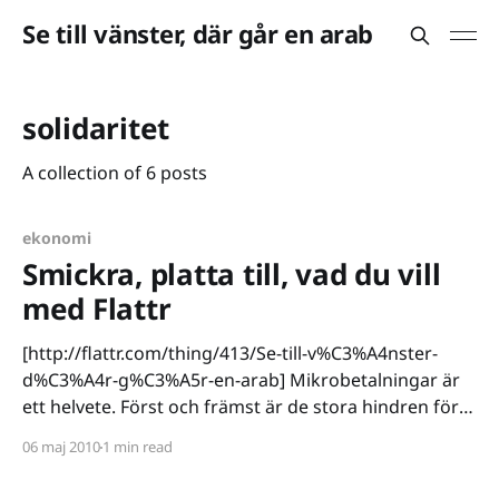
Se till vänster, där går en arab
solidaritet
A collection of 6 posts
ekonomi
Smickra, platta till, vad du vill
med Flattr
[http://flattr.com/thing/413/Se-till-v%C3%A4nster-
d%C3%A4r-g%C3%A5r-en-arab] Mikrobetalningar är
ett helvete. Först och främst är de stora hindren för
mikrobetalningar tvenne: de är krångliga att få till
06 maj 2010
1 min read
och de uppmuntrar till en inlåsning av data. Inget
scenario är optimalt,