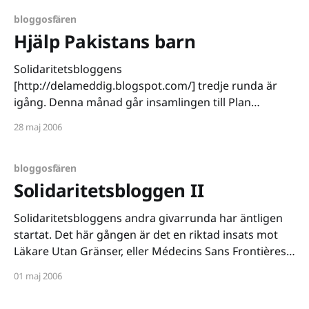
det krig som nu brutit ut. Rädda Barnen beskriver
katastrofhjälpen med följande ord. > "Barnen
bloggosfären
behöver mat och vatten, mediciner
Hjälp Pakistans barn
Solidaritetsbloggens
[http://delameddig.blogspot.com/] tredje runda är
igång. Denna månad går insamlingen till Plan
Sveriges [http://www.plansverige.org/] insamling för
28 maj 2006
de jordbävningsdrabbade i Pakistan. Nytt för den här
gången är att man själv kan fylla i en frivillig summa,
du kan med andra ord bidra med vad du
bloggosfären
Solidaritetsbloggen II
Solidaritetsbloggens andra givarrunda har äntligen
startat. Det här gången är det en riktad insats mot
Läkare Utan Gränser, eller Médecins Sans Frontières
som de egentligen heter. Vinnare av 1999s Nobels
01 maj 2006
fredspris är direkt beroende av privata gåvor för att
kunna fortsätta sitt arbete, med andra ord är varje