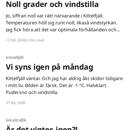
Noll grader och vindstilla
Jo, siffran noll var rätt närvarande i Kittelfjäll.
Temperaturen höll sig runt noll, likaså vindstyrkan.
Jag fick höra att det var optimala förhållanden och
förlitade mig på att de hade rätt, de som sade så. För
13 feb 2008
2 min read
så konstigt som det kan låta har jag, trots mina 27 år,
aldrig tidigare
kittelfjäll
Vi syns igen på måndag
Kittelfjäll väntar. Och jag har aldrig åkt skidor tidigare
i mitt liv. Bilden är färsk. Det är -1 °C. Halvklart.
Pudersnö och vindstilla.
07 feb 2008
lokaltrafik
Är det vinter, igen?!