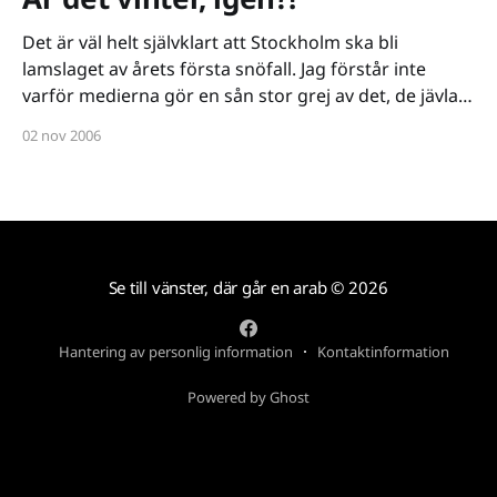
Det är väl helt självklart att Stockholm ska bli
lamslaget av årets första snöfall. Jag förstår inte
varför medierna gör en sån stor grej av det, de jävla
sensationalisterna! Jag menar inte fan kan SL eller
02 nov 2006
någon överhuvudtaget förutse att det skulle bli vinter
igen 2006. Vem hade kunnat ana?
Se till vänster, där går en arab
© 2026
Hantering av personlig information
Kontaktinformation
Powered by Ghost