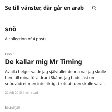
Se till vänster, där går en arab
snö
A collection of 4 posts
resor
De kallar mig Mr Timing
Av alla helger valde jag självfallet denna när jag skulle
hem till mina föräldrar i Skåne. Jag hade läst om
snöovädret men inte riktigt trott att den skulle vara
så allvarlig - tåget från Stockholm till Hässleholm var
22 feb 2010
1 min read
ju ändå "bara" 45 minuter försenad. Helgen blev
riktigt bra. Det
kittelfjäll