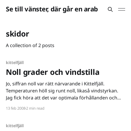
Se till vänster, där går en arab
skidor
A collection of 2 posts
kittelfjäll
Noll grader och vindstilla
Jo, siffran noll var rätt närvarande i Kittelfjäll.
Temperaturen höll sig runt noll, likaså vindstyrkan.
Jag fick höra att det var optimala förhållanden och
förlitade mig på att de hade rätt, de som sade så. För
13 feb 2008
2 min read
så konstigt som det kan låta har jag, trots mina 27 år,
aldrig tidigare
kittelfjäll