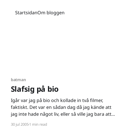
Startsidan
Om bloggen
batman
Slafsig på bio
Igår var jag på bio och kollade in två filmer,
faktiskt. Det var en sådan dag då jag kände att
jag inte hade något liv, eller så ville jag bara att
timmarna skulle gå. Lite huvudvärk hade jag i
30 jul 2005
1 min read
alla fall. Nåja, i väntan på att vi skulle släppas in