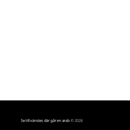
spekulera i varför, troligen har mixen ett seriöst
förslag och
Se till vänster, där går en arab
© 2026