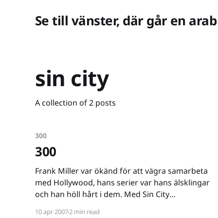
Se till vänster, där går en arab
sin city
A collection of 2 posts
300
300
Frank Miller var ökänd för att vägra samarbeta
med Hollywood, hans serier var hans älsklingar
och han höll hårt i dem. Med Sin City
[http://imdb.com/title/tt0401792/] kom Frank
10 apr 2007
2 min read
Miller dock att överge sin position och man kan