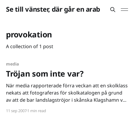
Se till vänster, där går en arab
provokation
A collection of 1 post
media
Tröjan som inte var?
När media rapporterade förra veckan att en skolklass
nekats att fotograferas för skolkatalogen på grund
av att de bar landslagströjor i skånska Klagshamn var
jag en av många som tyckte att rektorn betett sig
11 sep 2007
1 min read
väldigt underligt, speciellt med tanke på att det var en
landskamp mot Danmark runt hörnet. Nu