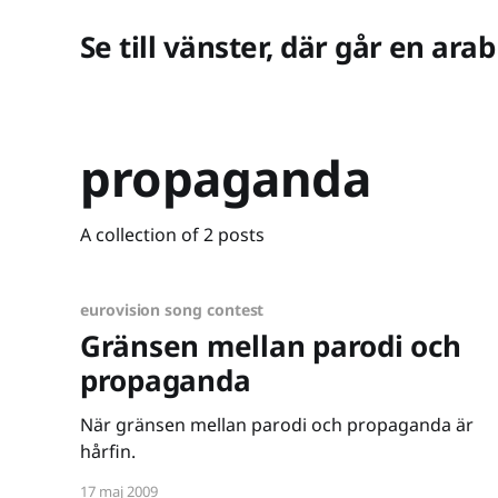
Se till vänster, där går en arab
propaganda
A collection of 2 posts
eurovision song contest
Gränsen mellan parodi och
propaganda
När gränsen mellan parodi och propaganda är
hårfin.
17 maj 2009