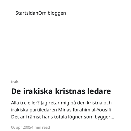
Startsidan
Om bloggen
irak
De irakiska kristnas ledare
Alla tre eller? Jag retar mig på den kristna och
irakiska partiledaren Minas Ibrahim al-Yousifi.
Det är främst hans totala lögner som bygger
upp min irritation och nu pratar jag inte om
06 apr 2005
1 min read
kidnappningen - den kan ha ägt rum lika gärna