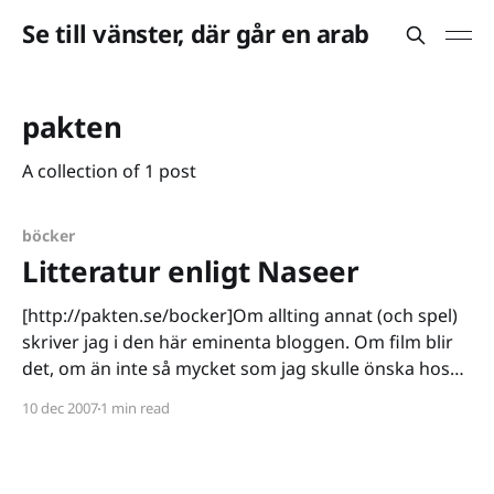
Se till vänster, där går en arab
pakten
A collection of 1 post
böcker
Litteratur enligt Naseer
[http://pakten.se/bocker]Om allting annat (och spel)
skriver jag i den här eminenta bloggen. Om film blir
det, om än inte så mycket som jag skulle önska hos
Bloggywood [http://www.bloggywood.se]. Det
10 dec 2007
1 min read
naturliga steget vidare är rätt uppenbart, varför inte
skriva om böcker? Sagt och gjort.