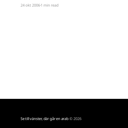
förstå hur vissa människor lyckas med att
24 okt 2006
1 min read
undertrycka en av naturens urkrafter. När jag
nyser tror världen att Nordkorea provsprängt
ännu
Se till vänster, där går en arab
© 2026