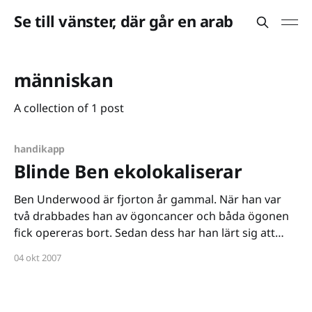
Se till vänster, där går en arab
människan
A collection of 1 post
handikapp
Blinde Ben ekolokaliserar
Ben Underwood är fjorton år gammal. När han var
två drabbades han av ögoncancer och båda ögonen
fick opereras bort. Sedan dess har han lärt sig att
ingenting är omöjligt - och att ekolokalisera - precis
04 okt 2007
som delfiner och fladdermöss. Jag förstår inte riktigt
hur det går till men Ben kan gå