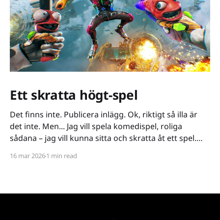
Ett skratta högt-spel
Det finns inte. Publicera inlägg. Ok, riktigt så illa är
det inte. Men... Jag vill spela komedispel, roliga
sådana – jag vill kunna sitta och skratta åt ett spel.
Det verkar vara riktigt svårt. Spel låser antingen in sig
16 mar 2026
1 min read
på ett kiss och bajs-spår eller så lutar de sig på