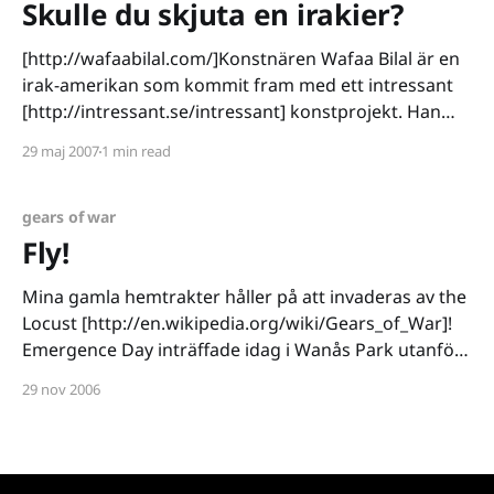
Skulle du skjuta en irakier?
[http://wafaabilal.com/]Konstnären Wafaa Bilal är en
irak-amerikan som kommit fram med ett intressant
[http://intressant.se/intressant] konstprojekt. Han
har nämligen omvandlat sin tillfälliga etta (beläget i
29 maj 2007
1 min read
ett galleri) till en krigszon. En webbkamera och ett
paintballgevär är uppsatt och frågan är ställd, skulle
du kunna skjuta
gears of war
Fly!
Mina gamla hemtrakter håller på att invaderas av the
Locust [http://en.wikipedia.org/wiki/Gears_of_War]!
Emergence Day inträffade idag i Wanås Park utanför
Kristianstad. Skicka in marintrupperna! Monstret
29 nov 2006
sägs vara 10 meter högt och väga 10 ton. Om Gears
of War lärt oss någonting så är det