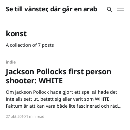
Se till vänster, där går en arab
konst
A collection of 7 posts
indie
Jackson Pollocks first person
shooter: WHITE
Om Jackson Pollock hade gjort ett spel så hade det
inte alls sett ut, betett sig eller varit som WHITE.
Faktum är att kan vara både lite fascinerad och rädd
för vad Pollock hade kunnat skapa om han fått fria
27 okt 2010
1 min read
händer i spelform. WHITE är dock ett spel som
definitivt