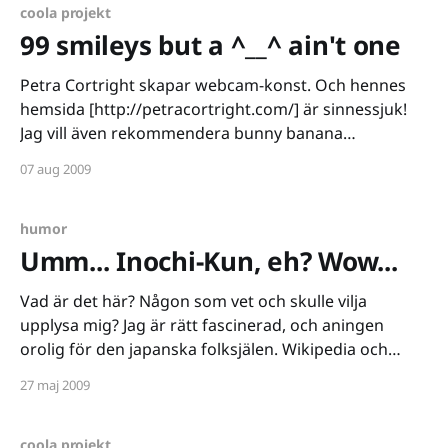
coola projekt
99 smileys but a ^__^ ain't one
Petra Cortright skapar webcam-konst. Och hennes
hemsida [http://petracortright.com/] är sinnessjuk!
Jag vill även rekommendera bunny banana
[http://petracortright.com/bunny%20banana/bunny_
07 aug 2009
banana.html].
humor
Umm... Inochi-Kun, eh? Wow...
Vad är det här? Någon som vet och skulle vilja
upplysa mig? Jag är rätt fascinerad, och aningen
orolig för den japanska folksjälen. Wikipedia och
google ger inte mycket. Jag får veta att inochi betyder
27 maj 2009
liv. Och kun står för "unge herrn", på ett ungefär, helt
enkelt en
coola projekt