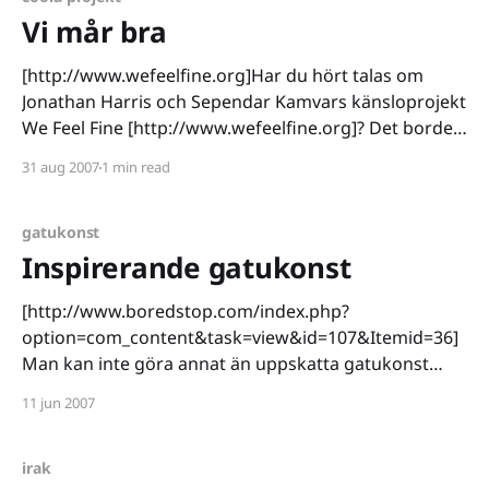
Vi mår bra
[http://www.wefeelfine.org]Har du hört talas om
Jonathan Harris och Sependar Kamvars känsloprojekt
We Feel Fine [http://www.wefeelfine.org]? Det borde
du ha gjort, och om inte är det inte för sent att ändra
31 aug 2007
1 min read
på saken. Sedan augusti 2005 har våra känslor
kategoriserats. Känslor har skördats från
gatukonst
Inspirerande gatukonst
[http://www.boredstop.com/index.php?
option=com_content&task=view&id=107&Itemid=36]
Man kan inte göra annat än uppskatta gatukonst
som går så pass långt som exemplet på bilden ovan
11 jun 2007
(klickbar). Ambitionsnivån är uppenbart skyhög och
genomförandet är briljant. På samma gång är
lekfullheten
irak