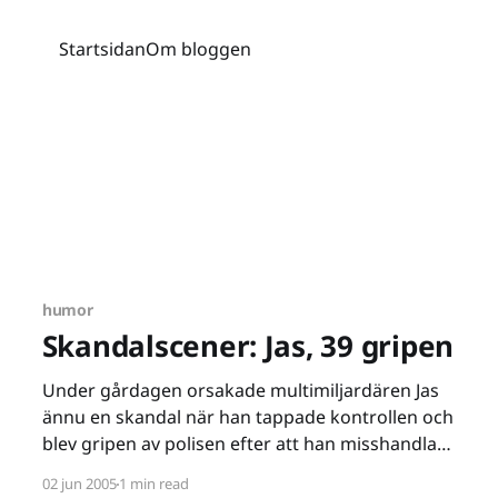
Startsidan
Om bloggen
humor
Skandalscener: Jas, 39 gripen
Under gårdagen orsakade multimiljardären Jas
ännu en skandal när han tappade kontrollen och
blev gripen av polisen efter att han misshandlat
en pilot och sedan slängt honom i havet. 39-
02 jun 2005
1 min read
åringen är sedan tidigare känd för att tappa