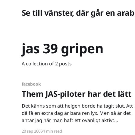
Se till vänster, där går en arab
jas 39 gripen
A collection of 2 posts
facebook
Them JAS-piloter har det lätt
Det känns som att helgen borde ha tagit slut. Att
då få en extra dag är bara ren lyx. Men så är det
antar jag när man haft ett ovanligt aktivt
veckoslut med jobbkonferens och annat kul.
20 sep 2008
1 min read
Som exempelvis en provtur i JAS-simulatorn som