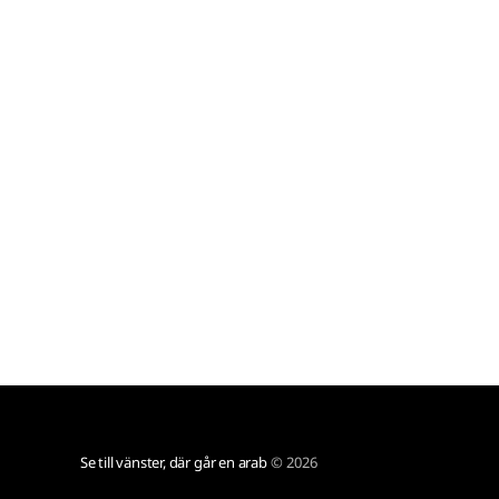
jobbet utvecklar. Piloterna har det
Se till vänster, där går en arab
© 2026