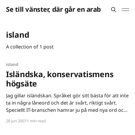
Se till vänster, där går en arab
island
A collection of 1 post
island
Isländska, konservatismens
högsäte
Jag gillar isländskan. Språket gör sitt bästa för att inte
ta in några låneord och det är svårt, riktigt svårt.
Speciellt IT-branschen hamrar ju på med nya ord och
uttryck och då gäller det att vara påhittig.
28 jun 2007
1 min read
Islänningarna är väldigt påhittiga, mer än
fransmännen skulle jag tro. Deras språkakademi