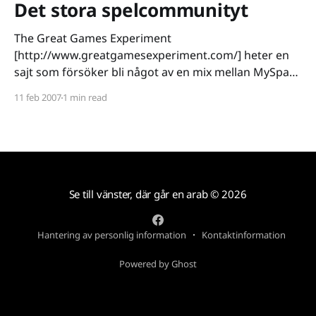
bäst
Det stora spelcommunityt
The Great Games Experiment
[http://www.greatgamesexperiment.com/] heter en
sajt som försöker bli något av en mix mellan MySpace
och LinkedIn för alla gamers, spelutgivare och
11 feb 2007
1 min read
spelutvecklare. Skapad av GarageGames
[http://www.garagegames.com/] försöker den här
communitysajten föra samman spelare, spelskapare
och finansiärer för att sedan hoppas på
Se till vänster, där går en arab
© 2026
Hantering av personlig information
Kontaktinformation
Powered by Ghost