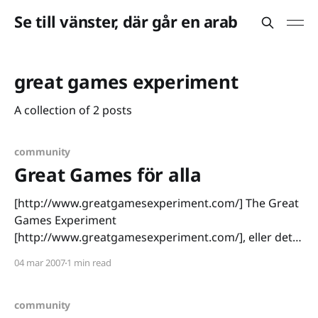
Se till vänster, där går en arab
great games experiment
A collection of 2 posts
community
Great Games för alla
[http://www.greatgamesexperiment.com/] The Great
Games Experiment
[http://www.greatgamesexperiment.com/], eller det
stora spelcommunityt om man så vill har i dagsläget
04 mar 2007
1 min read
lämnat det stängda betastadiet och är nu öppet för
alla. Inget mer krångel med inbjudningar (som ibland
inte kommer fram) och alla kan registrera sig som
community