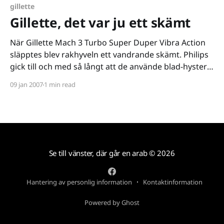
gillette
Gillette, det var ju ett skämt
När Gillette Mach 3 Turbo Super Duper Vibra Action
släpptes blev rakhyveln ett vandrande skämt. Philips
gick till och med så långt att de använde blad-hysterin
i en väldigt underhållande reklamfilm där Quintippio
09 jan 2007
1 min read
[http://www.youtube.com/watch?v=FV42I26tx2s]
introducerades till reklamtittarnas stora nöje. Nu när
Gillette släpper
Se till vänster, där går en arab
© 2026
Hantering av personlig information
Kontaktinformation
Powered by Ghost