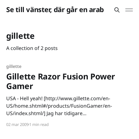
Se till vänster, där går en arab
gillette
A collection of 2 posts
gillette
Gillette Razor Fusion Power
Gamer
USA - Hell yeah! [http://www.gillette.com/en-
US/home.shtml#/products/FusionGamer/en-
US/index.shtml/] Jag har tidigare
[http://www.tmn.nu/blog/2007/01/09/gillette-det-var-
02 mar 2009
1 min read
ju-ett-skamt/] skrattat åt Gillette, och nu fick jag
tacksamt nog ännu en anledning till att göra det.