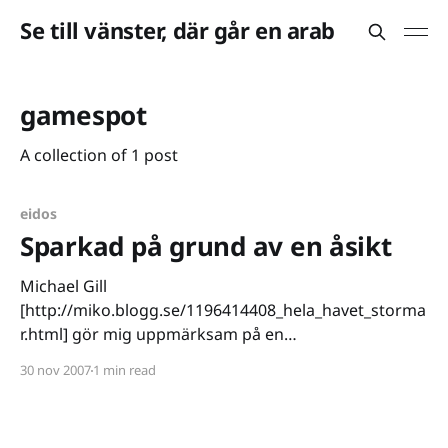
Se till vänster, där går en arab
gamespot
A collection of 1 post
eidos
Sparkad på grund av en åsikt
Michael Gill
[http://miko.blogg.se/1196414408_hela_havet_storma
r.html] gör mig uppmärksam på en
recensionsskandal där anrika Gamespot
30 nov 2007
1 min read
[http://www.gamespot.com] sparkat redaktören Jeff
Gerstmann på grund av en väldigt ärlig recension av
danskutvecklade spelet Kane & Lynch: Dead Men. Det