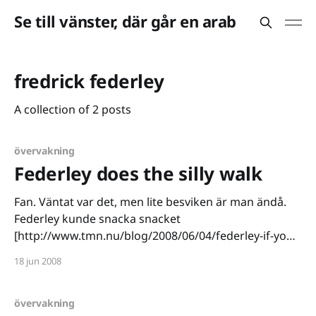
Se till vänster, där går en arab
fredrick federley
A collection of 2 posts
övervakning
Federley does the silly walk
Fan. Väntat var det, men lite besviken är man ändå.
Federley kunde snacka snacket
[http://www.tmn.nu/blog/2008/06/04/federley-if-you-
talk-the-talk-you-gotta-walk-the-walk/] , men gången
18 jun 2008
var det definitivt svårare med. Återremissen innebär
egentligen bara en sak. Regeringen och de borgliga
övervakning