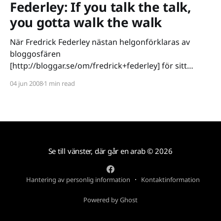
Federley: If you talk the talk,
you gotta walk the walk
När Fredrick Federley nästan helgonförklaras av
bloggosfären
[http://bloggar.se/om/fredrick+federley] för sitt
motstånd mot FRA-lagen kan man tycka att det borde
04 jun 2008
1 min read
ligga någon substans bakom. Gräver man lite djupare
så ser man dock bara mycket snack och lite verkstad.
Det är ju ingen hemlighet att Federley
Se till vänster, där går en arab
© 2026
Hantering av personlig information
Kontaktinformation
Powered by Ghost