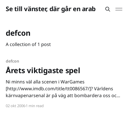
Se till vänster, där går en arab
defcon
A collection of 1 post
defcon
Årets viktigaste spel
Ni minns väl alla scenen i WarGames
[http://www.imdb.com/title/tt0086567/]? Världens
kärnvapenarsenal är på väg att bombardera oss och
en ung Matthew Broderick försöker övertyga en
02 okt 2006
1 min read
superdator om att det hela inte är verklighet, att det
bara är ett spel. Ett spel som ingen kan vinna. Filmen